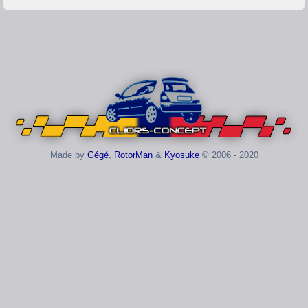
Made by
Gégé
,
RotorMan
&
Kyosuke
© 2006 - 2020