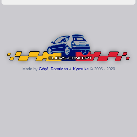
Made by
Gégé
,
RotorMan
&
Kyosuke
© 2006 - 2020