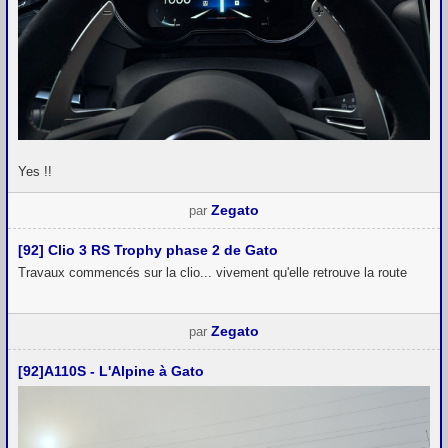
Yes !!
Zegato
par
[92] Clio 3 RS Trophy phase 2 de Gato
Travaux commencés sur la clio... vivement qu'elle retrouve la route
Zegato
par
[92]A110S - L'Alpine à Gato