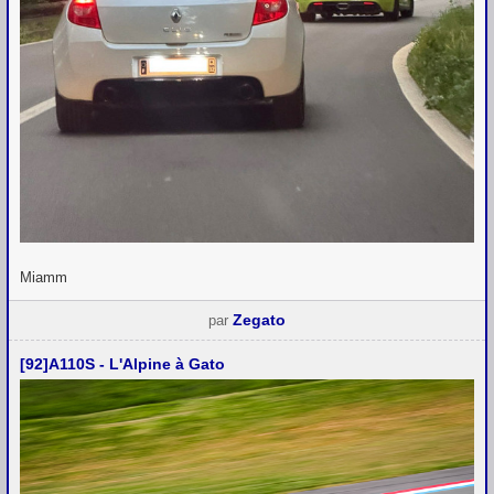
Miamm
Zegato
par
[92]A110S - L'Alpine à Gato