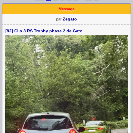
Message
Zegato
par
[92] Clio 3 RS Trophy phase 2 de Gato