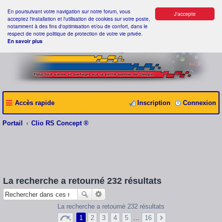
En poursuivant votre navigation sur notre forum, vous
J'accepte
acceptez l'installation et l'utilisation de cookies sur votre poste,
notamment à des fins d'optimisation et/ou de confort, dans le
respect de notre politique de protection de votre vie privée.
En savoir plus
Accès rapide
Inscription
Connexion
Portail
Clio RS Concept ®
La recherche a retourné 232 résultats
La recherche a retourné 232 résultats
1
2
3
4
5
…
16