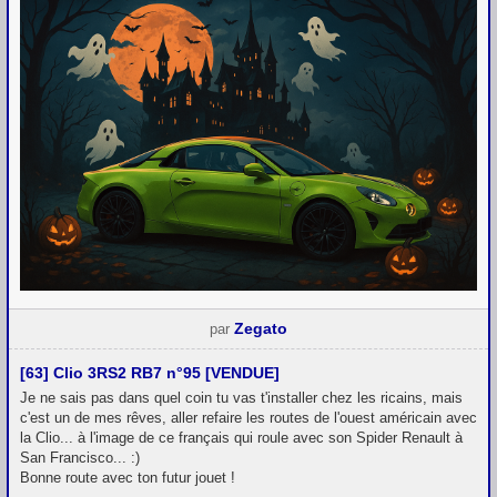
Zegato
par
[63] Clio 3RS2 RB7 n°95 [VENDUE]
Je ne sais pas dans quel coin tu vas t'installer chez les ricains, mais
c'est un de mes rêves, aller refaire les routes de l'ouest américain avec
la Clio... à l'image de ce français qui roule avec son Spider Renault à
San Francisco... :)
Bonne route avec ton futur jouet !