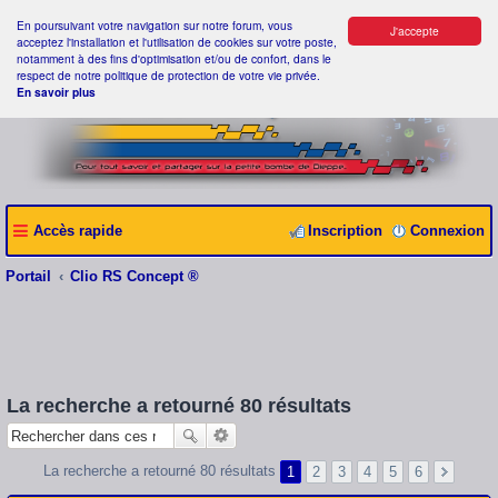
En poursuivant votre navigation sur notre forum, vous
J'accepte
acceptez l'installation et l'utilisation de cookies sur votre poste,
notamment à des fins d'optimisation et/ou de confort, dans le
respect de notre politique de protection de votre vie privée.
En savoir plus
Accès rapide
Inscription
Connexion
Portail
Clio RS Concept ®
La recherche a retourné 80 résultats
La recherche a retourné 80 résultats
1
2
3
4
5
6