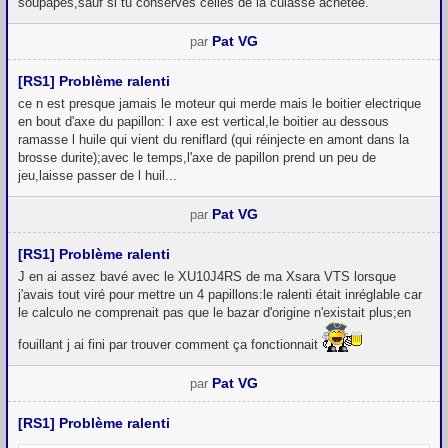
soupapes,sauf si tu conserves celles de la culasse achetée.
Pat VG
par
[RS1] Problème ralenti
ce n est presque jamais le moteur qui merde mais le boitier electrique
en bout d'axe du papillon: l axe est vertical,le boitier au dessous
ramasse l huile qui vient du reniflard (qui réinjecte en amont dans la
brosse durite);avec le temps,l'axe de papillon prend un peu de
jeu,laisse passer de l huil...
Pat VG
par
[RS1] Problème ralenti
J en ai assez bavé avec le XU10J4RS de ma Xsara VTS lorsque
j'avais tout viré pour mettre un 4 papillons:le ralenti était inréglable car
le calculo ne comprenait pas que le bazar d'origine n'existait plus;en
fouillant j ai fini par trouver comment ça fonctionnait
Pat VG
par
[RS1] Problème ralenti