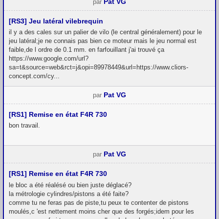
Pat VG
par
[RS3] Jeu latéral vilebrequin
il y a des cales sur un palier de vilo (le central généralement) pour le
jeu latéral;je ne connais pas bien ce moteur mais le jeu normal est
faible,de l ordre de 0.1 mm. en farfouillant j'ai trouvé ça
https://www.google.com/url?
sa=t&source=web&rct=j&opi=89978449&url=https://www.cliors-
concept.com/cy...
Pat VG
par
[RS1] Remise en état F4R 730
bon travail.
Pat VG
par
[RS1] Remise en état F4R 730
le bloc a été réalésé ou bien juste déglacé?
la métrologie cylindres/pistons a été faite?
comme tu ne feras pas de piste,tu peux te contenter de pistons
moulés,c 'est nettement moins cher que des forgés;idem pour les