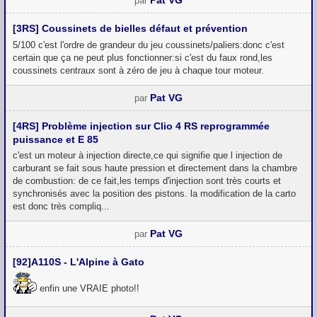
Pat VG
par
[3RS] Coussinets de bielles défaut et prévention
5/100 c'est l'ordre de grandeur du jeu coussinets/paliers:donc c'est
certain que ça ne peut plus fonctionner:si c'est du faux rond,les
coussinets centraux sont à zéro de jeu à chaque tour moteur.
Pat VG
par
[4RS] Problème injection sur Clio 4 RS reprogrammée
puissance et E 85
c'est un moteur à injection directe,ce qui signifie que l injection de
carburant se fait sous haute pression et directement dans la chambre
de combustion: de ce fait,les temps d'injection sont très courts et
synchronisés avec la position des pistons. la modification de la carto
est donc très compliq...
Pat VG
par
[92]A110S - L'Alpine à Gato
enfin une VRAIE photo!!