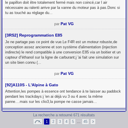
le papillon doit être totalement fermé mais non coincé,car l air
nécessaire au ralenti arrive par la vanne du moteur pas à pas.Donc si
tu as touché au réglage du...
Pat VG
par
[3RS2] Reprogrammation E85
Je ne partage pas ce point de vue.Le F4R est un moteur robuste,de
conception assez ancienne et son système d'alimentation (injection
indirecte) le rend compatible à une conversion E85 via un boitier et un
capteur d''éthanol sur la ligne de carburant;j 'ai fait une simulation sur
un site bien connu (...
Pat VG
par
[92]A110S - L'Alpine à Gato
Attention,les pompes à essence ont tendance à te laisser au paddock
pendant les trackdays:j 'en ai déjà vu 3 ou 4 avec la même
panne....mais sur les clio3,la pompe ne casse jamais...
La recherche a retourné 671 résultats
1
2
3
4
5
…
45