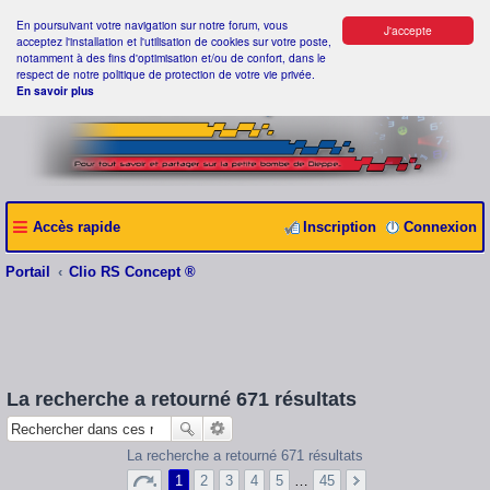
En poursuivant votre navigation sur notre forum, vous
J'accepte
acceptez l'installation et l'utilisation de cookies sur votre poste,
notamment à des fins d'optimisation et/ou de confort, dans le
respect de notre politique de protection de votre vie privée.
En savoir plus
Accès rapide
Inscription
Connexion
Portail
Clio RS Concept ®
La recherche a retourné 671 résultats
La recherche a retourné 671 résultats
1
2
3
4
5
…
45