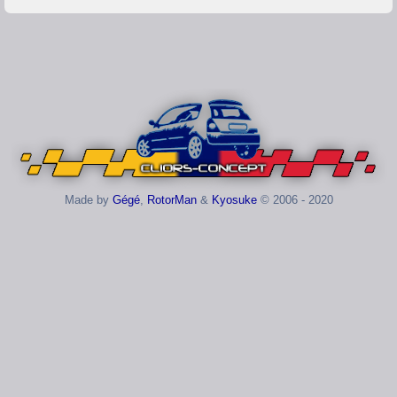
Made by
Gégé
,
RotorMan
&
Kyosuke
© 2006 - 2020