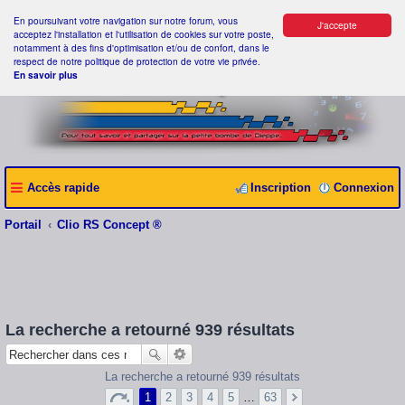
En poursuivant votre navigation sur notre forum, vous
J'accepte
acceptez l'installation et l'utilisation de cookies sur votre poste,
notamment à des fins d'optimisation et/ou de confort, dans le
respect de notre politique de protection de votre vie privée.
En savoir plus
Accès rapide
Inscription
Connexion
Portail
Clio RS Concept ®
La recherche a retourné 939 résultats
La recherche a retourné 939 résultats
1
2
3
4
5
…
63