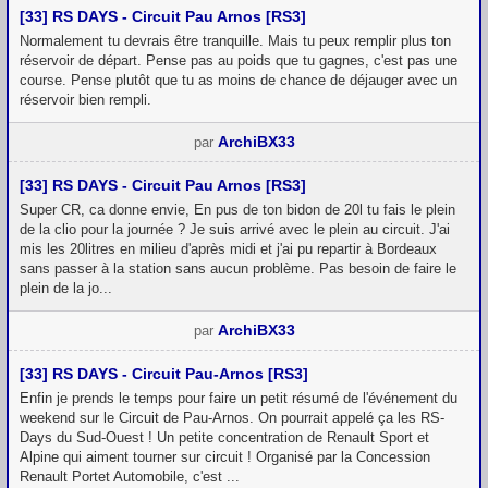
[33] RS DAYS - Circuit Pau Arnos [RS3]
Normalement tu devrais être tranquille. Mais tu peux remplir plus ton
réservoir de départ. Pense pas au poids que tu gagnes, c'est pas une
course. Pense plutôt que tu as moins de chance de déjauger avec un
réservoir bien rempli.
ArchiBX33
par
[33] RS DAYS - Circuit Pau Arnos [RS3]
Super CR, ca donne envie, En pus de ton bidon de 20l tu fais le plein
de la clio pour la journée ? Je suis arrivé avec le plein au circuit. J'ai
mis les 20litres en milieu d'après midi et j'ai pu repartir à Bordeaux
sans passer à la station sans aucun problème. Pas besoin de faire le
plein de la jo...
ArchiBX33
par
[33] RS DAYS - Circuit Pau-Arnos [RS3]
Enfin je prends le temps pour faire un petit résumé de l'événement du
weekend sur le Circuit de Pau-Arnos. On pourrait appelé ça les RS-
Days du Sud-Ouest ! Un petite concentration de Renault Sport et
Alpine qui aiment tourner sur circuit ! Organisé par la Concession
Renault Portet Automobile, c'est ...