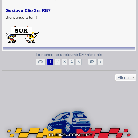
Gustavo Clio 3rs RB7
Bienvenue à toi !!
La recherche a retourné 939 résultats
1
2
3
4
5
…
63
Aller à