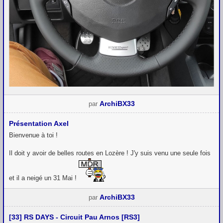
ArchiBX33
par
Présentation Axel
Bienvenue à toi !
Il doit y avoir de belles routes en Lozère ! J'y suis venu une seule fois
et il a neigé un 31 Mai !
ArchiBX33
par
[33] RS DAYS - Circuit Pau Arnos [RS3]