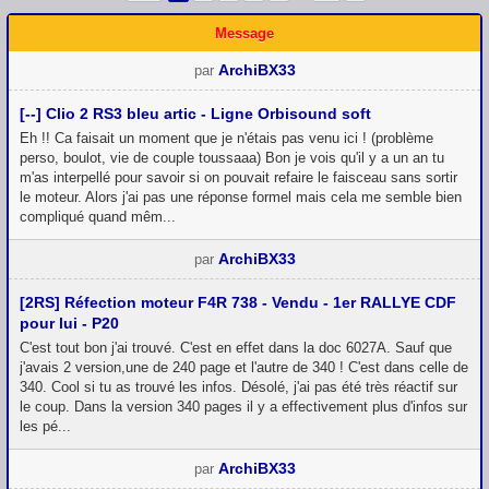
Message
ArchiBX33
par
[--] Clio 2 RS3 bleu artic - Ligne Orbisound soft
Eh !! Ca faisait un moment que je n'étais pas venu ici ! (problème
perso, boulot, vie de couple toussaaa) Bon je vois qu'il y a un an tu
m'as interpellé pour savoir si on pouvait refaire le faisceau sans sortir
le moteur. Alors j'ai pas une réponse formel mais cela me semble bien
compliqué quand mêm...
ArchiBX33
par
[2RS] Réfection moteur F4R 738 - Vendu - 1er RALLYE CDF
pour lui - P20
C'est tout bon j'ai trouvé. C'est en effet dans la doc 6027A. Sauf que
j'avais 2 version,une de 240 page et l'autre de 340 ! C'est dans celle de
340. Cool si tu as trouvé les infos. Désolé, j'ai pas été très réactif sur
le coup. Dans la version 340 pages il y a effectivement plus d'infos sur
les pé...
ArchiBX33
par