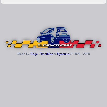
Made by
Gégé
,
RotorMan
&
Kyosuke
© 2006 - 2020