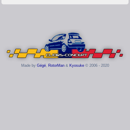
Made by
Gégé
,
RotorMan
&
Kyosuke
© 2006 - 2020