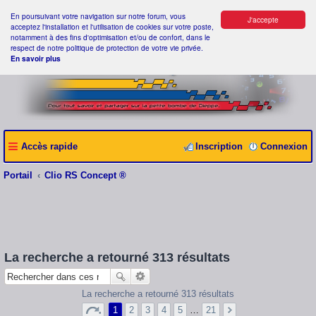
En poursuivant votre navigation sur notre forum, vous
J'accepte
acceptez l'installation et l'utilisation de cookies sur votre poste,
notamment à des fins d'optimisation et/ou de confort, dans le
respect de notre politique de protection de votre vie privée.
En savoir plus
Accès rapide
Inscription
Connexion
Portail
Clio RS Concept ®
La recherche a retourné 313 résultats
La recherche a retourné 313 résultats
1
2
3
4
5
…
21