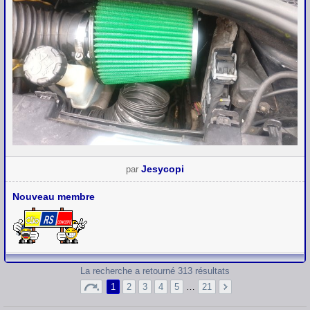
Jesycopi
par
Nouveau membre
La recherche a retourné 313 résultats
1
2
3
4
5
…
21