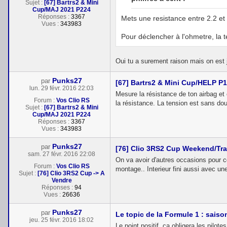
Sujet :
[67] Bartrs2 & Mini
Cup/MAJ 2021 P224
Réponses :
3367
Mets une resistance entre 2.2 et
Vues :
343983
Pour déclencher à l'ohmetre, la 
Oui tu a surement raison mais on est 
Punks27
par
[67] Bartrs2 & Mini Cup/HELP P
lun. 29 févr. 2016 22:03
Mesure la résistance de ton airbag et
Forum :
Vos Clio RS
la résistance. La tension est sans dou
Sujet :
[67] Bartrs2 & Mini
Cup/MAJ 2021 P224
Réponses :
3367
Vues :
343983
Punks27
par
[76] Clio 3RS2 Cup Weekend/Tr
sam. 27 févr. 2016 22:08
On va avoir d'autres occasions pour ce
Forum :
Vos Clio RS
montage.. Interieur fini aussi avec un
Sujet :
[76] Clio 3RS2 Cup -> A
Vendre
Réponses :
94
Vues :
26636
Punks27
par
Le topic de la Formule 1 : saiso
jeu. 25 févr. 2016 18:02
Le point positif, ça obligera les pilote