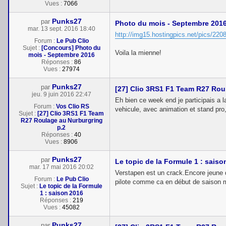
Vues :
7066
Punks27
par
Photo du mois - Septembre 201
mar. 13 sept. 2016 18:40
http://img15.hostingpics.net/pics/2208
Forum :
Le Pub Clio
Sujet :
[Concours] Photo du
Voila la mienne!
mois - Septembre 2016
Réponses :
86
Vues :
27974
Punks27
par
[27] Clio 3RS1 F1 Team R27 Rou
jeu. 9 juin 2016 22:47
Eh bien ce week end je participais a l
Forum :
Vos Clio RS
vehicule, avec animation et stand pro,
Sujet :
[27] Clio 3RS1 F1 Team
R27 Roulage au Nurburgring
p.2
Réponses :
40
Vues :
8906
Punks27
par
Le topic de la Formule 1 : saiso
mar. 17 mai 2016 20:02
Verstapen est un crack.Encore jeune d
Forum :
Le Pub Clio
pilote comme ca en début de saison m
Sujet :
Le topic de la Formule
1 : saison 2016
Réponses :
219
Vues :
45082
Punks27
par