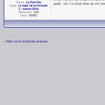
Forum :
Le Pub Clio
qualif. :rire: Ca serait beau de voir u
Sujet :
Le topic de la Formule
1 : saison 2016
Réponses :
219
Vues :
45082
Aller sur la recherche avancée