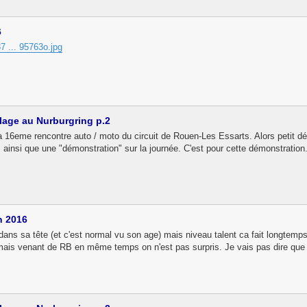
6
7 ... 95763o.jpg
lage au Nurburgring p.2
a 16eme rencontre auto / moto du circuit de Rouen-Les Essarts. Alors petit déb
 ainsi que une "démonstration" sur la journée. C'est pour cette démonstration.
n 2016
ans sa tête (et c'est normal vu son age) mais niveau talent ca fait longtemps
ais venant de RB en même temps on n'est pas surpris. Je vais pas dire que c