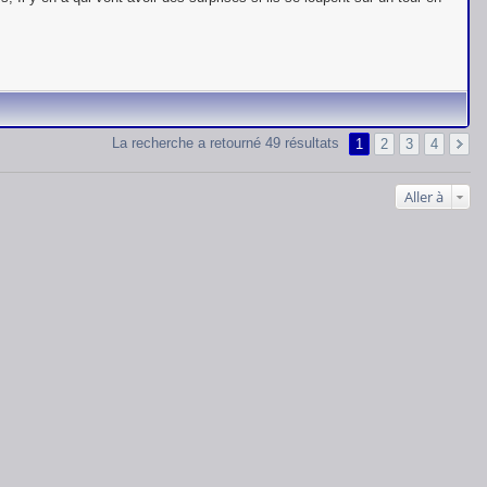
La recherche a retourné 49 résultats
1
2
3
4
Aller à