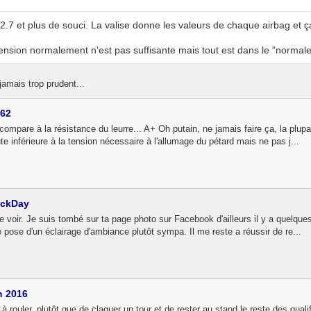
 2.7 et plus de souci. La valise donne les valeurs de chaque airbag et 
tension normalement n'est pas suffisante mais tout est dans le "normale
jamais trop prudent...
162
 compare à la résistance du leurre... A+ Oh putain, ne jamais faire ça, la pl
te inférieure à la tension nécessaire à l'allumage du pétard mais ne pas j...
ackDay
 voir. Je suis tombé sur ta page photo sur Facebook d'ailleurs il y a quelques 
e pose d'un éclairage d'ambiance plutôt sympa. Il me reste a réussir de re...
n 2016
s à rouler, plutôt que de claquer un tour et de rester au stand le reste des quali