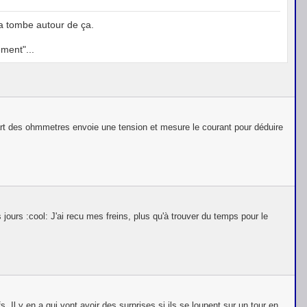
ça tombe autour de ça.
ment"...
upart des ohmmetres envoie une tension et mesure le courant pour déduire
jours :cool: J'ai recu mes freins, plus qu'à trouver du temps pour le
fs, Il y en a qui vont avoir des surprises si ils se loupent sur un tour en