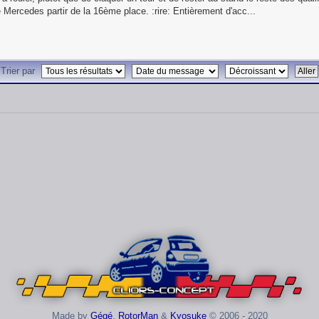
ne Mercedes partir de la 16ème place. :rire: Entièrement d'acc...
Trier par
Made by
Gégé
,
RotorMan
&
Kyosuke
© 2006 - 2020