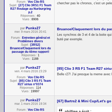
Forum :
Vos Clio RS
chercher pas le chronos, c'est un pel
Sujet :
[27] Clio 3RS1 F1 Team
R27 Roulage au Nurburgring
p.2
Réponses :
40
Vues :
8906
Punks27
par
Bruance/Claquement lors du pa
mer. 9 mars 2016 20:41
Les synchros de 3 et 4 de la boite qui
Forum :
Entretien général et
buté par exemple.
Problèmes divers
Sujet :
[3RS2]
Bruance/Claquement lors du
passage du 4ème rapport!
Réponses :
1
Vues :
1188
Punks27
par
[85] Clio 3 RS F1 Team R27 siri
ven. 4 mars 2016 23:29
Belle r27! J'ai presque la meme avec 
Forum :
Vos Clio RS
Sujet :
[85] Clio 3 RS F1 Team
R27 sirius n°0374
Réponses :
114
Vues :
19997
Punks27
par
[67] Bartrs2 & Mini Cup/Let's g
mar. 1 mars 2016 19:34
Forum :
Vos Clio RS
philfree a écrit :