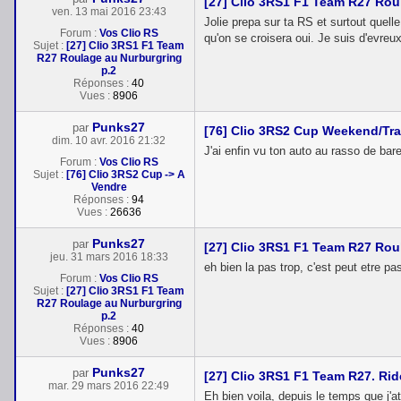
[27] Clio 3RS1 F1 Team R27 Rou
ven. 13 mai 2016 23:43
Jolie prepa sur ta RS et surtout quelle
Forum :
Vos Clio RS
qu'on se croisera oui. Je suis d'evreux
Sujet :
[27] Clio 3RS1 F1 Team
R27 Roulage au Nurburgring
p.2
Réponses :
40
Vues :
8906
Punks27
par
[76] Clio 3RS2 Cup Weekend/Tr
dim. 10 avr. 2016 21:32
J'ai enfin vu ton auto au rasso de bar
Forum :
Vos Clio RS
Sujet :
[76] Clio 3RS2 Cup -> A
Vendre
Réponses :
94
Vues :
26636
Punks27
par
[27] Clio 3RS1 F1 Team R27 Rou
jeu. 31 mars 2016 18:33
eh bien la pas trop, c'est peut etre p
Forum :
Vos Clio RS
Sujet :
[27] Clio 3RS1 F1 Team
R27 Roulage au Nurburgring
p.2
Réponses :
40
Vues :
8906
Punks27
par
[27] Clio 3RS1 F1 Team R27. Rid
mar. 29 mars 2016 22:49
Eh bien voila, depuis le temps que j'at