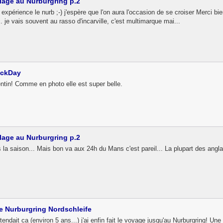
lage au Nurburgring p.2
 expérience le nurb ;-) j'espère que l'on aura l'occasion de se croiser Merci bien
. je vais souvent au rasso d'incarville, c'est multimarque mai...
ackDay
entin! Comme en photo elle est super belle.
lage au Nurburgring p.2
as la saison... Mais bon va aux 24h du Mans c'est pareil... La plupart des angl
e Nurburgring Nordschleife
tendait ca (environ 5 ans...) j'ai enfin fait le voyage jusqu'au Nurburgring! U