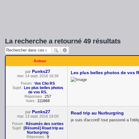
La recherche a retourné 49 résultats
Auteur
Punks27
par
Les plus belles photos de vos R
mer. 14 sept. 2016 18:36
Forum :
Vos Clio RS
Sujet :
Les plus belles photos
de vos RS.
Réponses :
257
Vues :
111868
Punks27
par
Road trip au Nurburgring
mar. 13 sept. 2016 19:00
je suis d'accord! tout passioné a l'obli
Forum :
Résumés des sorties
Sujet :
[Résumé] Road trip au
Nurburgring
Réponses :
9