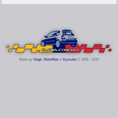
Made by
Gégé
,
RotorMan
&
Kyosuke
© 2006 - 2020