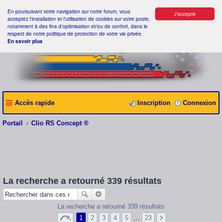
En poursuivant votre navigation sur notre forum, vous
J'accepte
acceptez l'installation et l'utilisation de cookies sur votre poste,
notamment à des fins d'optimisation et/ou de confort, dans le
respect de notre politique de protection de votre vie privée.
En savoir plus
Accès rapide
Inscription
Connexion
Portail
Clio RS Concept ®
La recherche a retourné 339 résultats
La recherche a retourné 339 résultats
1
2
3
4
5
…
23