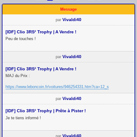
Message
Vivaldi40
par
[IDF] Clio 3RS² Trophy | A Vendre !
Peu de touches !
Vivaldi40
par
[IDF] Clio 3RS² Trophy | A Vendre !
MAJ du Prix :
https://www.leboncoin.fr/voitures/946254331.htm?ca=12_s
Vivaldi40
par
[IDF] Clio 3RS² Trophy | Prête à Pister !
Je te tiens informé !
Vivaldi40
par