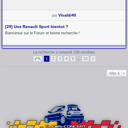
Vivaldi40
par
[29] Une Renault Sport bientot ?
Bienvenue sur le Forum et bonne recherche !
La recherche a retourné 339 résultats
1
2
3
4
5
…
23
Aller à