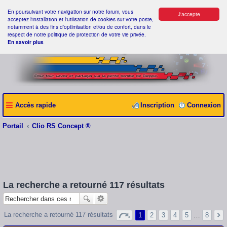
En poursuivant votre navigation sur notre forum, vous
J'accepte
acceptez l'installation et l'utilisation de cookies sur votre poste,
notamment à des fins d'optimisation et/ou de confort, dans le
respect de notre politique de protection de votre vie privée.
En savoir plus
Accès rapide
Inscription
Connexion
Portail
Clio RS Concept ®
La recherche a retourné 117 résultats
La recherche a retourné 117 résultats
1
2
3
4
5
…
8