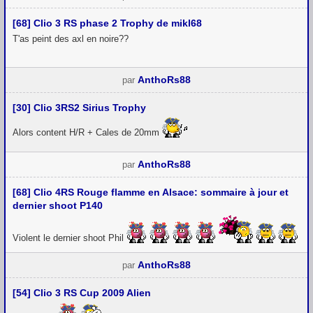
[68] Clio 3 RS phase 2 Trophy de mikl68
T'as peint des axl en noire??
AnthoRs88
par
[30] Clio 3RS2 Sirius Trophy
Alors content H/R + Cales de 20mm
AnthoRs88
par
[68] Clio 4RS Rouge flamme en Alsace: sommaire à jour et
dernier shoot P140
Violent le dernier shoot Phil
AnthoRs88
par
[54] Clio 3 RS Cup 2009 Alien