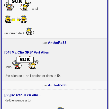
a toi
un lorrain de +
AnthoRs88
par
[54] Ma Clio 3RS² Vert Alien
Hello
Une alien de + an Lorraine et dans le 54.
AnthoRs88
par
[88]De retour en clio...
Re-Bienvenue a toi