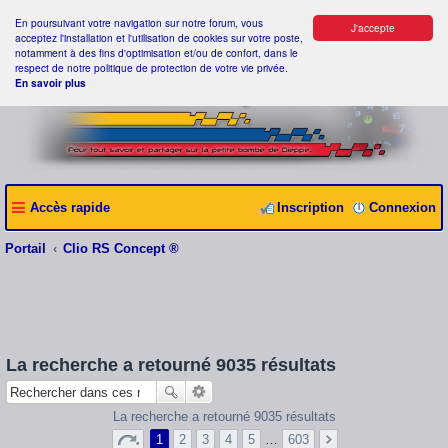
En poursuivant votre navigation sur notre forum, vous
J'accepte
acceptez l'installation et l'utilisation de cookies sur votre poste,
notamment à des fins d'optimisation et/ou de confort, dans le
respect de notre politique de protection de votre vie privée.
En savoir plus
Accès rapide
Inscription
Connexion
Portail
Clio RS Concept ®
La recherche a retourné 9035 résultats
La recherche a retourné 9035 résultats
1
2
3
4
5
…
603