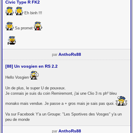
Civic Type R FK2
Eh binh !!!
Sa promet
AnthoRs88
par
[88] Un vosgien en RS 2.2
Hello Vosgien
Un de plus, le super U de pouxeux.
Je connais je suis du coin Remiremont, j'ai une Clio 3 rs ph² bleu
monako mais vendue. Je passe a + gros mais je sais pas quoi.
Va sur Facebook Y'a un Groupe: "Les Sportives des Vosges" y'a un
peu de monde
AnthoRs88
par