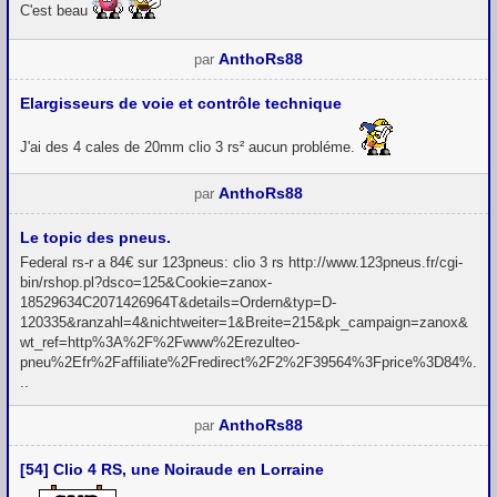
C'est beau
AnthoRs88
par
Elargisseurs de voie et contrôle technique
J'ai des 4 cales de 20mm clio 3 rs² aucun probléme.
AnthoRs88
par
Le topic des pneus.
Federal rs-r a 84€ sur 123pneus: clio 3 rs http://www.123pneus.fr/cgi-
bin/rshop.pl?dsco=125&Cookie=zanox-
18529634C2071426964T&details=Ordern&typ=D-
120335&ranzahl=4&nichtweiter=1&Breite=215&pk_campaign=zanox&
wt_ref=http%3A%2F%2Fwww%2Erezulteo-
pneu%2Efr%2Faffiliate%2Fredirect%2F2%2F39564%3Fprice%3D84%.
..
AnthoRs88
par
[54] Clio 4 RS, une Noiraude en Lorraine