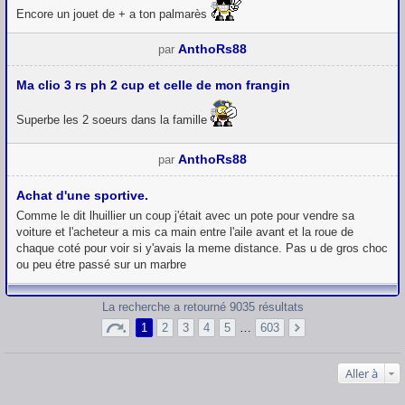
Encore un jouet de + a ton palmarès
AnthoRs88
par
Ma clio 3 rs ph 2 cup et celle de mon frangin
Superbe les 2 soeurs dans la famille
AnthoRs88
par
Achat d'une sportive.
Comme le dit lhuillier un coup j'était avec un pote pour vendre sa
voiture et l'acheteur a mis ca main entre l'aile avant et la roue de
chaque coté pour voir si y'avais la meme distance. Pas u de gros choc
ou peu étre passé sur un marbre
La recherche a retourné 9035 résultats
1
2
3
4
5
…
603
Aller à