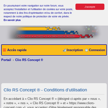
En poursuivant votre navigation sur notre forum, vous
J'accepte
acceptez l'installation et l'utilisation de cookies sur votre poste,
notamment à des fins d'optimisation et/ou de confort, dans le
respect de notre politique de protection de votre vie privée.
En savoir plus
Accès rapide
Inscription
Connexion
Portail
Clio RS Concept ®
Clio RS Concept ® - Conditions d’utilisation
En accédant à « Clio RS Concept ® » (désigné ci-après par « nous »,
« notre », « nos », « Clio RS Concept ® » et « https://www.cliors-
concept.com »), vous acceptez d’être légalement responsable des