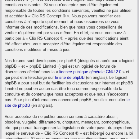
conditions suivantes. Si vous n’acceptez pas d’être légalement
responsable de toutes les conditions suivantes, veuillez ne pas utiliser
et accéder à « Clio RS Concept ® ». Nous pouvons modifier ces
conditions à n’importe quel moment et nous essaierons de vous
informer de ces modifications, bien que nous vous conseillons de
vérifier régulièrement par vous-même. En effet, si vous continuez à
participer à « Clio RS Concept ® » après que des modifications aient
été effectuées, vous acceptez d’être légalement responsable des
conditions modifiées et mises à jour.
Nos forums sont développés par phpBB (désignés ci-après par « logiciel
phpBB » et « phpBB Limited ») qui est un logiciel de forum de
discussions déclaré sous la «
licence publique générale GNU 2.0
» et
qui peut être téléchargé sur
le site de phpBB
(en anglais). Le logiciel
phpBB a pour seul but de faciliter les discussions sur internet et phpBB
Limited ne peut en aucun cas être tenu comme responsable de la
conduite et du contenu que nous acceptons et que nous n’acceptons
pas. Pour plus d’informations concernant phpBB, veuillez consulter
le
site de phpBB
(en anglais).
Vous acceptez de ne publier aucun contenu à caractère abusif,
obscène, vulgaire, diffamatoire, choquant, menaçant, pornographique,
etc. qui pourrait transgresser la législation de votre pays, du pays dans
lequel le serveur de « Clio RS Concept ® » est hébergé ou encore la loi
internationale. Si vous ne respectez pas ces dispositions, vous vous