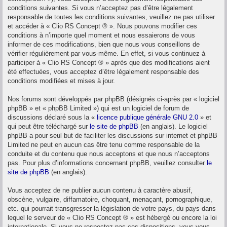
conditions suivantes. Si vous n’acceptez pas d’être légalement
responsable de toutes les conditions suivantes, veuillez ne pas utiliser
et accéder à « Clio RS Concept ® ». Nous pouvons modifier ces
conditions à n’importe quel moment et nous essaierons de vous
informer de ces modifications, bien que nous vous conseillons de
vérifier régulièrement par vous-même. En effet, si vous continuez à
participer à « Clio RS Concept ® » après que des modifications aient
été effectuées, vous acceptez d’être légalement responsable des
conditions modifiées et mises à jour.
Nos forums sont développés par phpBB (désignés ci-après par « logiciel
phpBB » et « phpBB Limited ») qui est un logiciel de forum de
discussions déclaré sous la «
licence publique générale GNU 2.0
» et
qui peut être téléchargé sur
le site de phpBB
(en anglais). Le logiciel
phpBB a pour seul but de faciliter les discussions sur internet et phpBB
Limited ne peut en aucun cas être tenu comme responsable de la
conduite et du contenu que nous acceptons et que nous n’acceptons
pas. Pour plus d’informations concernant phpBB, veuillez consulter
le
site de phpBB
(en anglais).
Vous acceptez de ne publier aucun contenu à caractère abusif,
obscène, vulgaire, diffamatoire, choquant, menaçant, pornographique,
etc. qui pourrait transgresser la législation de votre pays, du pays dans
lequel le serveur de « Clio RS Concept ® » est hébergé ou encore la loi
internationale. Si vous ne respectez pas ces dispositions, vous vous