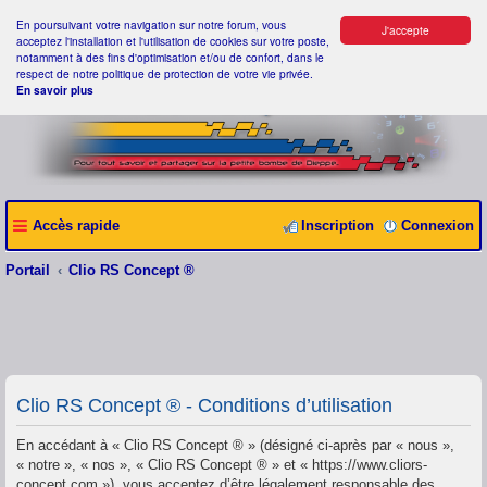
En poursuivant votre navigation sur notre forum, vous
J'accepte
acceptez l'installation et l'utilisation de cookies sur votre poste,
notamment à des fins d'optimisation et/ou de confort, dans le
respect de notre politique de protection de votre vie privée.
En savoir plus
Accès rapide
Inscription
Connexion
Portail
Clio RS Concept ®
Clio RS Concept ® - Conditions d’utilisation
En accédant à « Clio RS Concept ® » (désigné ci-après par « nous »,
« notre », « nos », « Clio RS Concept ® » et « https://www.cliors-
concept.com »), vous acceptez d’être légalement responsable des