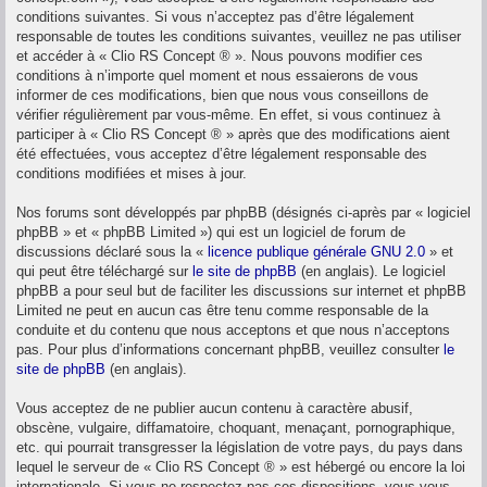
conditions suivantes. Si vous n’acceptez pas d’être légalement
responsable de toutes les conditions suivantes, veuillez ne pas utiliser
et accéder à « Clio RS Concept ® ». Nous pouvons modifier ces
conditions à n’importe quel moment et nous essaierons de vous
informer de ces modifications, bien que nous vous conseillons de
vérifier régulièrement par vous-même. En effet, si vous continuez à
participer à « Clio RS Concept ® » après que des modifications aient
été effectuées, vous acceptez d’être légalement responsable des
conditions modifiées et mises à jour.
Nos forums sont développés par phpBB (désignés ci-après par « logiciel
phpBB » et « phpBB Limited ») qui est un logiciel de forum de
discussions déclaré sous la «
licence publique générale GNU 2.0
» et
qui peut être téléchargé sur
le site de phpBB
(en anglais). Le logiciel
phpBB a pour seul but de faciliter les discussions sur internet et phpBB
Limited ne peut en aucun cas être tenu comme responsable de la
conduite et du contenu que nous acceptons et que nous n’acceptons
pas. Pour plus d’informations concernant phpBB, veuillez consulter
le
site de phpBB
(en anglais).
Vous acceptez de ne publier aucun contenu à caractère abusif,
obscène, vulgaire, diffamatoire, choquant, menaçant, pornographique,
etc. qui pourrait transgresser la législation de votre pays, du pays dans
lequel le serveur de « Clio RS Concept ® » est hébergé ou encore la loi
internationale. Si vous ne respectez pas ces dispositions, vous vous