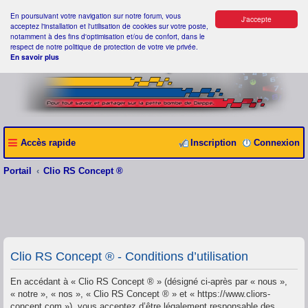
En poursuivant votre navigation sur notre forum, vous
J'accepte
acceptez l'installation et l'utilisation de cookies sur votre poste,
notamment à des fins d'optimisation et/ou de confort, dans le
respect de notre politique de protection de votre vie privée.
En savoir plus
Accès rapide
Inscription
Connexion
Portail
Clio RS Concept ®
Clio RS Concept ® - Conditions d’utilisation
En accédant à « Clio RS Concept ® » (désigné ci-après par « nous »,
« notre », « nos », « Clio RS Concept ® » et « https://www.cliors-
concept.com »), vous acceptez d’être légalement responsable des