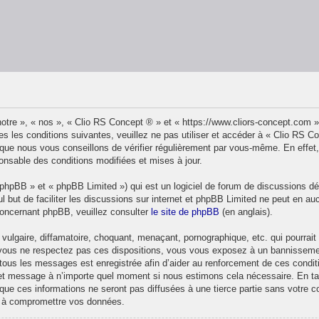
otre », « nos », « Clio RS Concept ® » et « https://www.cliors-concept.com 
s les conditions suivantes, veuillez ne pas utiliser et accéder à « Clio RS 
ue nous vous conseillons de vérifier régulièrement par vous-même. En effet,
onsable des conditions modifiées et mises à jour.
phpBB » et « phpBB Limited ») qui est un logiciel de forum de discussions d
ul but de faciliter les discussions sur internet et phpBB Limited ne peut en
concernant phpBB, veuillez consulter
le site de phpBB
(en anglais).
ulgaire, diffamatoire, choquant, menaçant, pornographique, etc. qui pourrait t
 vous ne respectez pas ces dispositions, vous vous exposez à un bannissement 
de tous les messages est enregistrée afin d’aider au renforcement de ces condit
et et message à n’importe quel moment si nous estimons cela nécessaire. En ta
ue ces informations ne seront pas diffusées à une tierce partie sans votre 
t à compromettre vos données.