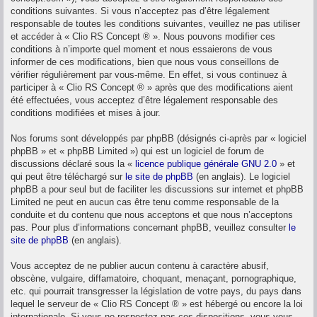
conditions suivantes. Si vous n’acceptez pas d’être légalement
responsable de toutes les conditions suivantes, veuillez ne pas utiliser
et accéder à « Clio RS Concept ® ». Nous pouvons modifier ces
conditions à n’importe quel moment et nous essaierons de vous
informer de ces modifications, bien que nous vous conseillons de
vérifier régulièrement par vous-même. En effet, si vous continuez à
participer à « Clio RS Concept ® » après que des modifications aient
été effectuées, vous acceptez d’être légalement responsable des
conditions modifiées et mises à jour.
Nos forums sont développés par phpBB (désignés ci-après par « logiciel
phpBB » et « phpBB Limited ») qui est un logiciel de forum de
discussions déclaré sous la «
licence publique générale GNU 2.0
» et
qui peut être téléchargé sur
le site de phpBB
(en anglais). Le logiciel
phpBB a pour seul but de faciliter les discussions sur internet et phpBB
Limited ne peut en aucun cas être tenu comme responsable de la
conduite et du contenu que nous acceptons et que nous n’acceptons
pas. Pour plus d’informations concernant phpBB, veuillez consulter
le
site de phpBB
(en anglais).
Vous acceptez de ne publier aucun contenu à caractère abusif,
obscène, vulgaire, diffamatoire, choquant, menaçant, pornographique,
etc. qui pourrait transgresser la législation de votre pays, du pays dans
lequel le serveur de « Clio RS Concept ® » est hébergé ou encore la loi
internationale. Si vous ne respectez pas ces dispositions, vous vous