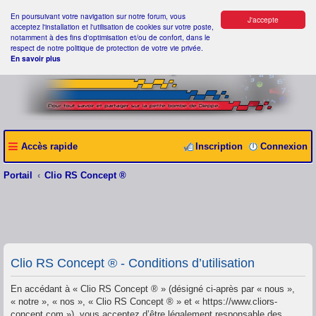
En poursuivant votre navigation sur notre forum, vous
J'accepte
acceptez l'installation et l'utilisation de cookies sur votre poste,
notamment à des fins d'optimisation et/ou de confort, dans le
respect de notre politique de protection de votre vie privée.
En savoir plus
Accès rapide
Inscription
Connexion
Portail
Clio RS Concept ®
Clio RS Concept ® - Conditions d’utilisation
En accédant à « Clio RS Concept ® » (désigné ci-après par « nous »,
« notre », « nos », « Clio RS Concept ® » et « https://www.cliors-
concept.com »), vous acceptez d’être légalement responsable des