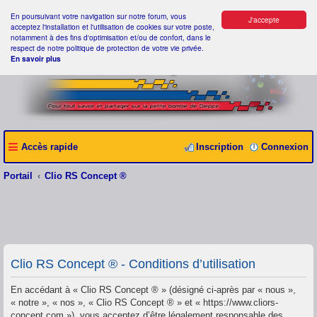
En poursuivant votre navigation sur notre forum, vous
J'accepte
acceptez l'installation et l'utilisation de cookies sur votre poste,
notamment à des fins d'optimisation et/ou de confort, dans le
respect de notre politique de protection de votre vie privée.
En savoir plus
Accès rapide
Inscription
Connexion
Portail
Clio RS Concept ®
Clio RS Concept ® - Conditions d’utilisation
En accédant à « Clio RS Concept ® » (désigné ci-après par « nous »,
« notre », « nos », « Clio RS Concept ® » et « https://www.cliors-
concept.com »), vous acceptez d’être légalement responsable des