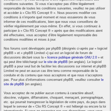
conditions suivantes. Si vous n’acceptez pas d’être légalement
responsable de toutes les conditions suivantes, veuillez ne pas utiliser
et accéder à « Clio RS Concept ® ». Nous pouvons modifier ces
conditions à n’importe quel moment et nous essaierons de vous
informer de ces modifications, bien que nous vous conseillons de
vérifier régulièrement par vous-même. En effet, si vous continuez à
participer à « Clio RS Concept ® » après que des modifications aient
été effectuées, vous acceptez d’être légalement responsable des
conditions modifiées et mises à jour.
Nos forums sont développés par phpBB (désignés ci-après par « logiciel
phpBB » et « phpBB Limited ») qui est un logiciel de forum de
discussions déclaré sous la «
licence publique générale GNU 2.0
» et
qui peut être téléchargé sur
le site de phpBB
(en anglais). Le logiciel
phpBB a pour seul but de faciliter les discussions sur internet et phpBB
Limited ne peut en aucun cas être tenu comme responsable de la
conduite et du contenu que nous acceptons et que nous n’acceptons
pas. Pour plus d’informations concernant phpBB, veuillez consulter
le
site de phpBB
(en anglais).
Vous acceptez de ne publier aucun contenu à caractère abusif,
obscène, vulgaire, diffamatoire, choquant, menaçant, pornographique,
etc. qui pourrait transgresser la législation de votre pays, du pays dans
lequel le serveur de « Clio RS Concept ® » est hébergé ou encore la loi
internationale. Si vous ne respectez pas ces dispositions, vous vous