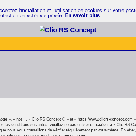
eptez l'installation et l'utilisation de cookies sur votre po
rotection de votre vie privée.
En savoir plus
otre », « nos », « Clio RS Concept ® » et « https://www.cliors-concept.com 
s les conditions suivantes, veuillez ne pas utiliser et accéder à « Clio RS 
ue nous vous conseillons de vérifier régulièrement par vous-même. En effet,
onsable des conditions modifiées et mises à jour.