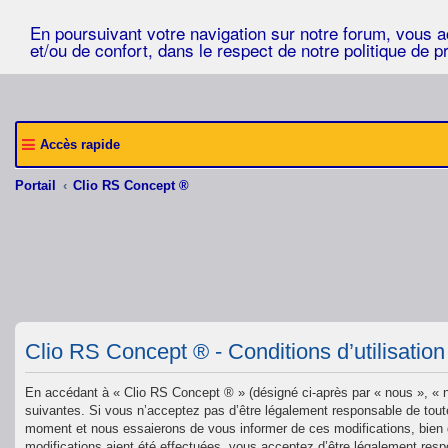
En poursuivant votre navigation sur notre forum, vous acc
et/ou de confort, dans le respect de notre politique de p
Accès rapide
Portail
Clio RS Concept ®
Clio RS Concept ® - Conditions d’utilisation
En accédant à « Clio RS Concept ® » (désigné ci-après par « nous », « n
suivantes. Si vous n’acceptez pas d’être légalement responsable de toute
moment et nous essaierons de vous informer de ces modifications, bien q
modifications aient été effectuées, vous acceptez d’être légalement resp