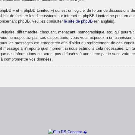
phpBB » et « phpBB Limited ») qui est un logiciel de forum de discussions d
ul but de faciliter les discussions sur internet et phpBB Limited ne peut en
concernant phpBB, veuillez consulter
le site de phpBB
(en anglais).
ulgaire, diffamatoire, choquant, menaçant, pornographique, etc. qui pourrait t
 vous ne respectez pas ces dispositions, vous vous exposez à un bannissement 
de tous les messages est enregistrée afin d’aider au renforcement de ces condit
et et message à n’importe quel moment si nous estimons cela nécessaire. En ta
ue ces informations ne seront pas diffusées à une tierce partie sans votre 
t à compromettre vos données.