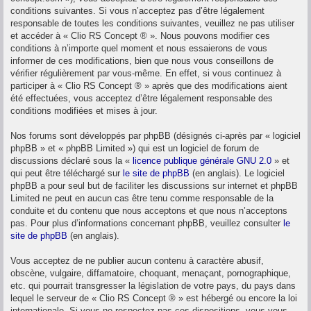
conditions suivantes. Si vous n’acceptez pas d’être légalement
responsable de toutes les conditions suivantes, veuillez ne pas utiliser
et accéder à « Clio RS Concept ® ». Nous pouvons modifier ces
conditions à n’importe quel moment et nous essaierons de vous
informer de ces modifications, bien que nous vous conseillons de
vérifier régulièrement par vous-même. En effet, si vous continuez à
participer à « Clio RS Concept ® » après que des modifications aient
été effectuées, vous acceptez d’être légalement responsable des
conditions modifiées et mises à jour.
Nos forums sont développés par phpBB (désignés ci-après par « logiciel
phpBB » et « phpBB Limited ») qui est un logiciel de forum de
discussions déclaré sous la «
licence publique générale GNU 2.0
» et
qui peut être téléchargé sur
le site de phpBB
(en anglais). Le logiciel
phpBB a pour seul but de faciliter les discussions sur internet et phpBB
Limited ne peut en aucun cas être tenu comme responsable de la
conduite et du contenu que nous acceptons et que nous n’acceptons
pas. Pour plus d’informations concernant phpBB, veuillez consulter
le
site de phpBB
(en anglais).
Vous acceptez de ne publier aucun contenu à caractère abusif,
obscène, vulgaire, diffamatoire, choquant, menaçant, pornographique,
etc. qui pourrait transgresser la législation de votre pays, du pays dans
lequel le serveur de « Clio RS Concept ® » est hébergé ou encore la loi
internationale. Si vous ne respectez pas ces dispositions, vous vous