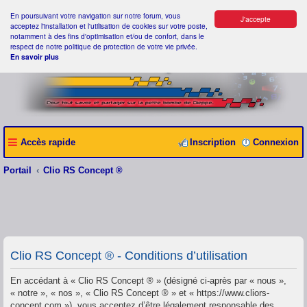
En poursuivant votre navigation sur notre forum, vous
J'accepte
acceptez l'installation et l'utilisation de cookies sur votre poste,
notamment à des fins d'optimisation et/ou de confort, dans le
respect de notre politique de protection de votre vie privée.
En savoir plus
Accès rapide
Inscription
Connexion
Portail
Clio RS Concept ®
Clio RS Concept ® - Conditions d’utilisation
En accédant à « Clio RS Concept ® » (désigné ci-après par « nous »,
« notre », « nos », « Clio RS Concept ® » et « https://www.cliors-
concept.com »), vous acceptez d’être légalement responsable des