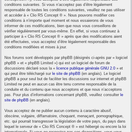
conditions suivantes. Si vous n’acceptez pas d’être légalement
responsable de toutes les conditions suivantes, veuillez ne pas utiliser
et accéder à « Clio RS Concept ® ». Nous pouvons modifier ces
conditions à n’importe quel moment et nous essaierons de vous
informer de ces modifications, bien que nous vous conseillons de
vérifier régulièrement par vous-même. En effet, si vous continuez à
participer à « Clio RS Concept ® » après que des modifications aient
été effectuées, vous acceptez d’être légalement responsable des
conditions modifiées et mises à jour.
Nos forums sont développés par phpBB (désignés ci-après par « logiciel
phpBB » et « phpBB Limited ») qui est un logiciel de forum de
discussions déclaré sous la «
licence publique générale GNU 2.0
» et
qui peut être téléchargé sur
le site de phpBB
(en anglais). Le logiciel
phpBB a pour seul but de faciliter les discussions sur internet et phpBB
Limited ne peut en aucun cas être tenu comme responsable de la
conduite et du contenu que nous acceptons et que nous n’acceptons
pas. Pour plus d’informations concernant phpBB, veuillez consulter
le
site de phpBB
(en anglais).
Vous acceptez de ne publier aucun contenu à caractère abusif,
obscène, vulgaire, diffamatoire, choquant, menaçant, pornographique,
etc. qui pourrait transgresser la législation de votre pays, du pays dans
lequel le serveur de « Clio RS Concept ® » est hébergé ou encore la loi
internationale. Si vous ne respectez pas ces dispositions, vous vous