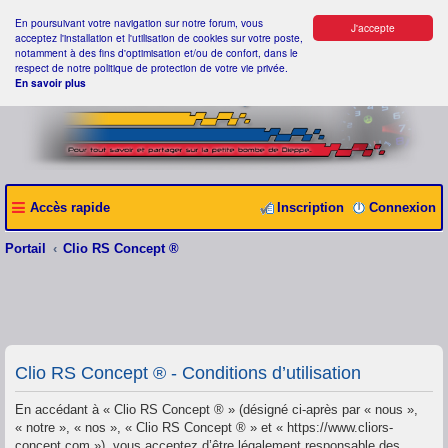
En poursuivant votre navigation sur notre forum, vous
J'accepte
acceptez l'installation et l'utilisation de cookies sur votre poste,
notamment à des fins d'optimisation et/ou de confort, dans le
respect de notre politique de protection de votre vie privée.
En savoir plus
Accès rapide
Inscription
Connexion
Portail
Clio RS Concept ®
Clio RS Concept ® - Conditions d’utilisation
En accédant à « Clio RS Concept ® » (désigné ci-après par « nous »,
« notre », « nos », « Clio RS Concept ® » et « https://www.cliors-
concept.com »), vous acceptez d’être légalement responsable des