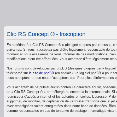
Clio RS Concept ® - Inscription
En accédant à « Clio RS Concept ® » (désigné ci-après par « nous », « n
suivantes. Si vous n’acceptez pas d’être légalement responsable de toute
moment et nous essaierons de vous informer de ces modifications, bien q
modifications aient été effectuées, vous acceptez d’être légalement resp
Nos forums sont développés par phpBB (désignés ci-après par « logiciel 
téléchargé sur
le site de phpBB
(en anglais). Le logiciel phpBB a pour se
nous acceptons et que nous n’acceptons pas. Pour plus d’informations 
Vous acceptez de ne publier aucun contenu à caractère abusif, obscène, v
de « Clio RS Concept ® » est hébergé ou encore la loi internationale. Si
fournisseur d’accès à internet et les autorités officielles. L’adresse IP 
supprimer, de modifier, de déplacer ou de verrouiller n’importe quel suj
avez renseignées soient enregistrées dans notre base de données. Bien q
comme responsables en cas de tentative de piratage informatique visan