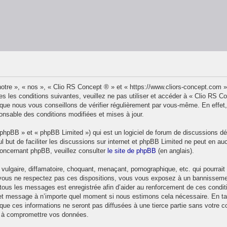
otre », « nos », « Clio RS Concept ® » et « https://www.cliors-concept.com 
s les conditions suivantes, veuillez ne pas utiliser et accéder à « Clio RS 
ue nous vous conseillons de vérifier régulièrement par vous-même. En effet,
onsable des conditions modifiées et mises à jour.
phpBB » et « phpBB Limited ») qui est un logiciel de forum de discussions d
ul but de faciliter les discussions sur internet et phpBB Limited ne peut en
concernant phpBB, veuillez consulter
le site de phpBB
(en anglais).
ulgaire, diffamatoire, choquant, menaçant, pornographique, etc. qui pourrait t
 vous ne respectez pas ces dispositions, vous vous exposez à un bannissement 
de tous les messages est enregistrée afin d’aider au renforcement de ces condit
et et message à n’importe quel moment si nous estimons cela nécessaire. En ta
ue ces informations ne seront pas diffusées à une tierce partie sans votre 
t à compromettre vos données.