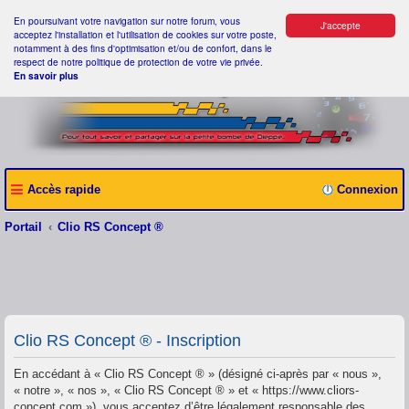
En poursuivant votre navigation sur notre forum, vous
J'accepte
acceptez l'installation et l'utilisation de cookies sur votre poste,
notamment à des fins d'optimisation et/ou de confort, dans le
respect de notre politique de protection de votre vie privée.
En savoir plus
Accès rapide
Connexion
Portail
Clio RS Concept ®
Clio RS Concept ® - Inscription
En accédant à « Clio RS Concept ® » (désigné ci-après par « nous »,
« notre », « nos », « Clio RS Concept ® » et « https://www.cliors-
concept.com »), vous acceptez d’être légalement responsable des