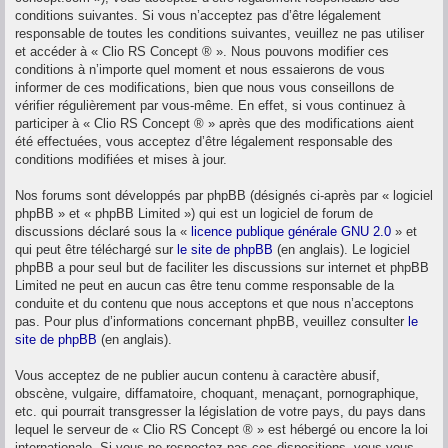
conditions suivantes. Si vous n’acceptez pas d’être légalement
responsable de toutes les conditions suivantes, veuillez ne pas utiliser
et accéder à « Clio RS Concept ® ». Nous pouvons modifier ces
conditions à n’importe quel moment et nous essaierons de vous
informer de ces modifications, bien que nous vous conseillons de
vérifier régulièrement par vous-même. En effet, si vous continuez à
participer à « Clio RS Concept ® » après que des modifications aient
été effectuées, vous acceptez d’être légalement responsable des
conditions modifiées et mises à jour.
Nos forums sont développés par phpBB (désignés ci-après par « logiciel
phpBB » et « phpBB Limited ») qui est un logiciel de forum de
discussions déclaré sous la «
licence publique générale GNU 2.0
» et
qui peut être téléchargé sur
le site de phpBB
(en anglais). Le logiciel
phpBB a pour seul but de faciliter les discussions sur internet et phpBB
Limited ne peut en aucun cas être tenu comme responsable de la
conduite et du contenu que nous acceptons et que nous n’acceptons
pas. Pour plus d’informations concernant phpBB, veuillez consulter
le
site de phpBB
(en anglais).
Vous acceptez de ne publier aucun contenu à caractère abusif,
obscène, vulgaire, diffamatoire, choquant, menaçant, pornographique,
etc. qui pourrait transgresser la législation de votre pays, du pays dans
lequel le serveur de « Clio RS Concept ® » est hébergé ou encore la loi
internationale. Si vous ne respectez pas ces dispositions, vous vous