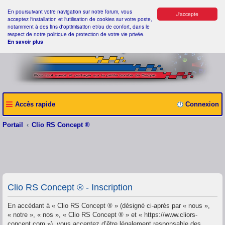
En poursuivant votre navigation sur notre forum, vous
J'accepte
acceptez l'installation et l'utilisation de cookies sur votre poste,
notamment à des fins d'optimisation et/ou de confort, dans le
respect de notre politique de protection de votre vie privée.
En savoir plus
Accès rapide
Connexion
Portail
Clio RS Concept ®
Clio RS Concept ® - Inscription
En accédant à « Clio RS Concept ® » (désigné ci-après par « nous »,
« notre », « nos », « Clio RS Concept ® » et « https://www.cliors-
concept.com »), vous acceptez d’être légalement responsable des