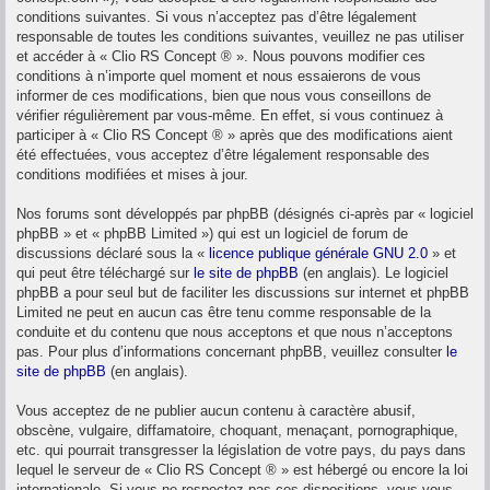
conditions suivantes. Si vous n’acceptez pas d’être légalement
responsable de toutes les conditions suivantes, veuillez ne pas utiliser
et accéder à « Clio RS Concept ® ». Nous pouvons modifier ces
conditions à n’importe quel moment et nous essaierons de vous
informer de ces modifications, bien que nous vous conseillons de
vérifier régulièrement par vous-même. En effet, si vous continuez à
participer à « Clio RS Concept ® » après que des modifications aient
été effectuées, vous acceptez d’être légalement responsable des
conditions modifiées et mises à jour.
Nos forums sont développés par phpBB (désignés ci-après par « logiciel
phpBB » et « phpBB Limited ») qui est un logiciel de forum de
discussions déclaré sous la «
licence publique générale GNU 2.0
» et
qui peut être téléchargé sur
le site de phpBB
(en anglais). Le logiciel
phpBB a pour seul but de faciliter les discussions sur internet et phpBB
Limited ne peut en aucun cas être tenu comme responsable de la
conduite et du contenu que nous acceptons et que nous n’acceptons
pas. Pour plus d’informations concernant phpBB, veuillez consulter
le
site de phpBB
(en anglais).
Vous acceptez de ne publier aucun contenu à caractère abusif,
obscène, vulgaire, diffamatoire, choquant, menaçant, pornographique,
etc. qui pourrait transgresser la législation de votre pays, du pays dans
lequel le serveur de « Clio RS Concept ® » est hébergé ou encore la loi
internationale. Si vous ne respectez pas ces dispositions, vous vous