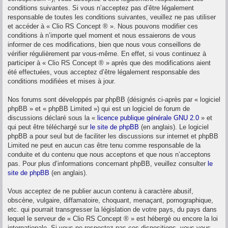
conditions suivantes. Si vous n’acceptez pas d’être légalement
responsable de toutes les conditions suivantes, veuillez ne pas utiliser
et accéder à « Clio RS Concept ® ». Nous pouvons modifier ces
conditions à n’importe quel moment et nous essaierons de vous
informer de ces modifications, bien que nous vous conseillons de
vérifier régulièrement par vous-même. En effet, si vous continuez à
participer à « Clio RS Concept ® » après que des modifications aient
été effectuées, vous acceptez d’être légalement responsable des
conditions modifiées et mises à jour.
Nos forums sont développés par phpBB (désignés ci-après par « logiciel
phpBB » et « phpBB Limited ») qui est un logiciel de forum de
discussions déclaré sous la «
licence publique générale GNU 2.0
» et
qui peut être téléchargé sur
le site de phpBB
(en anglais). Le logiciel
phpBB a pour seul but de faciliter les discussions sur internet et phpBB
Limited ne peut en aucun cas être tenu comme responsable de la
conduite et du contenu que nous acceptons et que nous n’acceptons
pas. Pour plus d’informations concernant phpBB, veuillez consulter
le
site de phpBB
(en anglais).
Vous acceptez de ne publier aucun contenu à caractère abusif,
obscène, vulgaire, diffamatoire, choquant, menaçant, pornographique,
etc. qui pourrait transgresser la législation de votre pays, du pays dans
lequel le serveur de « Clio RS Concept ® » est hébergé ou encore la loi
internationale. Si vous ne respectez pas ces dispositions, vous vous