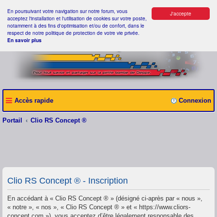
En poursuivant votre navigation sur notre forum, vous
J'accepte
acceptez l'installation et l'utilisation de cookies sur votre poste,
notamment à des fins d'optimisation et/ou de confort, dans le
respect de notre politique de protection de votre vie privée.
En savoir plus
Accès rapide
Connexion
Portail
Clio RS Concept ®
Clio RS Concept ® - Inscription
En accédant à « Clio RS Concept ® » (désigné ci-après par « nous »,
« notre », « nos », « Clio RS Concept ® » et « https://www.cliors-
concept.com »), vous acceptez d’être légalement responsable des