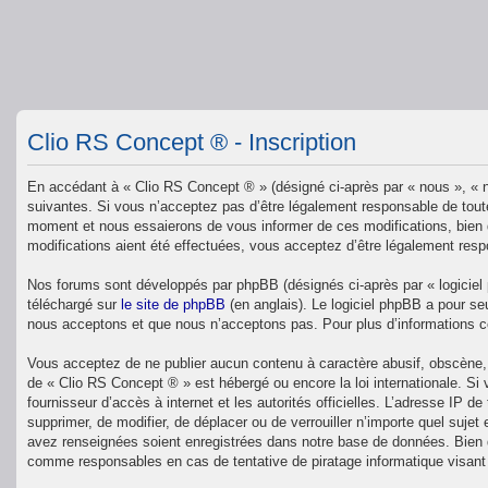
Clio RS Concept ® - Inscription
En accédant à « Clio RS Concept ® » (désigné ci-après par « nous », « n
suivantes. Si vous n’acceptez pas d’être légalement responsable de toute
moment et nous essaierons de vous informer de ces modifications, bien q
modifications aient été effectuées, vous acceptez d’être légalement resp
Nos forums sont développés par phpBB (désignés ci-après par « logiciel 
téléchargé sur
le site de phpBB
(en anglais). Le logiciel phpBB a pour se
nous acceptons et que nous n’acceptons pas. Pour plus d’informations 
Vous acceptez de ne publier aucun contenu à caractère abusif, obscène, v
de « Clio RS Concept ® » est hébergé ou encore la loi internationale. Si
fournisseur d’accès à internet et les autorités officielles. L’adresse IP 
supprimer, de modifier, de déplacer ou de verrouiller n’importe quel suj
avez renseignées soient enregistrées dans notre base de données. Bien q
comme responsables en cas de tentative de piratage informatique visan