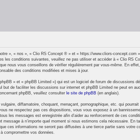
otre », « nos », « Clio RS Concept ® » et « https://www.cliors-concept.com 
s les conditions suivantes, veuillez ne pas utiliser et accéder à « Clio RS 
ue nous vous conseillons de vérifier régulièrement par vous-même. En effet,
onsable des conditions modifiées et mises à jour.
phpBB » et « phpBB Limited ») qui est un logiciel de forum de discussions d
ul but de faciliter les discussions sur internet et phpBB Limited ne peut en
concernant phpBB, veuillez consulter
le site de phpBB
(en anglais).
ulgaire, diffamatoire, choquant, menaçant, pornographique, etc. qui pourrait t
 vous ne respectez pas ces dispositions, vous vous exposez à un bannissement 
de tous les messages est enregistrée afin d’aider au renforcement de ces condit
et et message à n’importe quel moment si nous estimons cela nécessaire. En ta
ue ces informations ne seront pas diffusées à une tierce partie sans votre 
t à compromettre vos données.