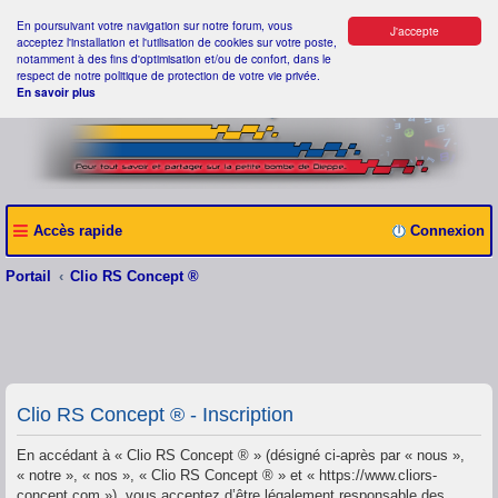
En poursuivant votre navigation sur notre forum, vous
J'accepte
acceptez l'installation et l'utilisation de cookies sur votre poste,
notamment à des fins d'optimisation et/ou de confort, dans le
respect de notre politique de protection de votre vie privée.
En savoir plus
Accès rapide
Connexion
Portail
Clio RS Concept ®
Clio RS Concept ® - Inscription
En accédant à « Clio RS Concept ® » (désigné ci-après par « nous »,
« notre », « nos », « Clio RS Concept ® » et « https://www.cliors-
concept.com »), vous acceptez d’être légalement responsable des