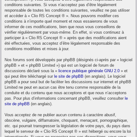
conditions suivantes. Si vous n’acceptez pas d’être légalement
responsable de toutes les conditions suivantes, veuillez ne pas utiliser
et accéder à « Clio RS Concept ® ». Nous pouvons modifier ces
conditions à n’importe quel moment et nous essaierons de vous
informer de ces modifications, bien que nous vous conseillons de
vérifier régulièrement par vous-même. En effet, si vous continuez à
participer à « Clio RS Concept ® » après que des modifications aient
été effectuées, vous acceptez d’être légalement responsable des
conditions modifiées et mises à jour.
Nos forums sont développés par phpBB (désignés ci-après par « logiciel
phpBB » et « phpBB Limited ») qui est un logiciel de forum de
discussions déclaré sous la «
licence publique générale GNU 2.0
» et
qui peut être téléchargé sur
le site de phpBB
(en anglais). Le logiciel
phpBB a pour seul but de faciliter les discussions sur internet et phpBB
Limited ne peut en aucun cas être tenu comme responsable de la
conduite et du contenu que nous acceptons et que nous n’acceptons
pas. Pour plus d’informations concernant phpBB, veuillez consulter
le
site de phpBB
(en anglais).
Vous acceptez de ne publier aucun contenu à caractère abusif,
obscène, vulgaire, diffamatoire, choquant, menaçant, pornographique,
etc. qui pourrait transgresser la législation de votre pays, du pays dans
lequel le serveur de « Clio RS Concept ® » est hébergé ou encore la loi
internationale. Si vous ne respectez pas ces dispositions, vous vous