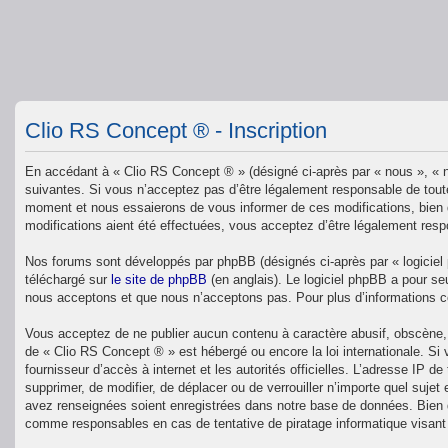
Clio RS Concept ® - Inscription
En accédant à « Clio RS Concept ® » (désigné ci-après par « nous », « n
suivantes. Si vous n’acceptez pas d’être légalement responsable de toute
moment et nous essaierons de vous informer de ces modifications, bien q
modifications aient été effectuées, vous acceptez d’être légalement resp
Nos forums sont développés par phpBB (désignés ci-après par « logiciel 
téléchargé sur
le site de phpBB
(en anglais). Le logiciel phpBB a pour se
nous acceptons et que nous n’acceptons pas. Pour plus d’informations 
Vous acceptez de ne publier aucun contenu à caractère abusif, obscène, v
de « Clio RS Concept ® » est hébergé ou encore la loi internationale. Si
fournisseur d’accès à internet et les autorités officielles. L’adresse IP 
supprimer, de modifier, de déplacer ou de verrouiller n’importe quel suj
avez renseignées soient enregistrées dans notre base de données. Bien q
comme responsables en cas de tentative de piratage informatique visan