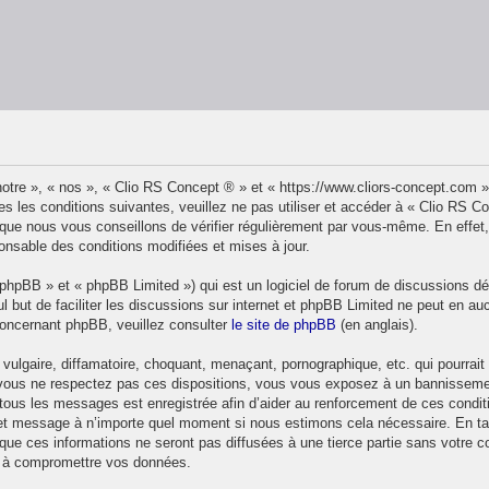
otre », « nos », « Clio RS Concept ® » et « https://www.cliors-concept.com 
s les conditions suivantes, veuillez ne pas utiliser et accéder à « Clio RS 
ue nous vous conseillons de vérifier régulièrement par vous-même. En effet,
onsable des conditions modifiées et mises à jour.
phpBB » et « phpBB Limited ») qui est un logiciel de forum de discussions d
ul but de faciliter les discussions sur internet et phpBB Limited ne peut en
concernant phpBB, veuillez consulter
le site de phpBB
(en anglais).
ulgaire, diffamatoire, choquant, menaçant, pornographique, etc. qui pourrait t
 vous ne respectez pas ces dispositions, vous vous exposez à un bannissement 
de tous les messages est enregistrée afin d’aider au renforcement de ces condit
et et message à n’importe quel moment si nous estimons cela nécessaire. En ta
ue ces informations ne seront pas diffusées à une tierce partie sans votre 
t à compromettre vos données.