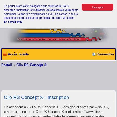
En poursuivant votre navigation sur notre forum, vous
J'accepte
acceptez l'installation et l'utilisation de cookies sur votre poste,
notamment à des fins d'optimisation et/ou de confort, dans le
respect de notre politique de protection de votre vie privée.
En savoir plus
Accès rapide
Connexion
Portail
Clio RS Concept ®
Clio RS Concept ® - Inscription
En accédant à « Clio RS Concept ® » (désigné ci-après par « nous »,
« notre », « nos », « Clio RS Concept ® » et « https://www.cliors-
concept.com »), vous acceptez d’être légalement responsable des