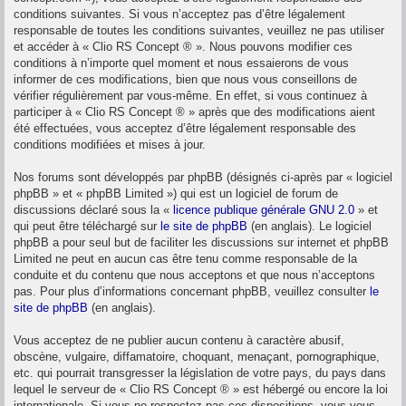
conditions suivantes. Si vous n’acceptez pas d’être légalement
responsable de toutes les conditions suivantes, veuillez ne pas utiliser
et accéder à « Clio RS Concept ® ». Nous pouvons modifier ces
conditions à n’importe quel moment et nous essaierons de vous
informer de ces modifications, bien que nous vous conseillons de
vérifier régulièrement par vous-même. En effet, si vous continuez à
participer à « Clio RS Concept ® » après que des modifications aient
été effectuées, vous acceptez d’être légalement responsable des
conditions modifiées et mises à jour.
Nos forums sont développés par phpBB (désignés ci-après par « logiciel
phpBB » et « phpBB Limited ») qui est un logiciel de forum de
discussions déclaré sous la «
licence publique générale GNU 2.0
» et
qui peut être téléchargé sur
le site de phpBB
(en anglais). Le logiciel
phpBB a pour seul but de faciliter les discussions sur internet et phpBB
Limited ne peut en aucun cas être tenu comme responsable de la
conduite et du contenu que nous acceptons et que nous n’acceptons
pas. Pour plus d’informations concernant phpBB, veuillez consulter
le
site de phpBB
(en anglais).
Vous acceptez de ne publier aucun contenu à caractère abusif,
obscène, vulgaire, diffamatoire, choquant, menaçant, pornographique,
etc. qui pourrait transgresser la législation de votre pays, du pays dans
lequel le serveur de « Clio RS Concept ® » est hébergé ou encore la loi
internationale. Si vous ne respectez pas ces dispositions, vous vous