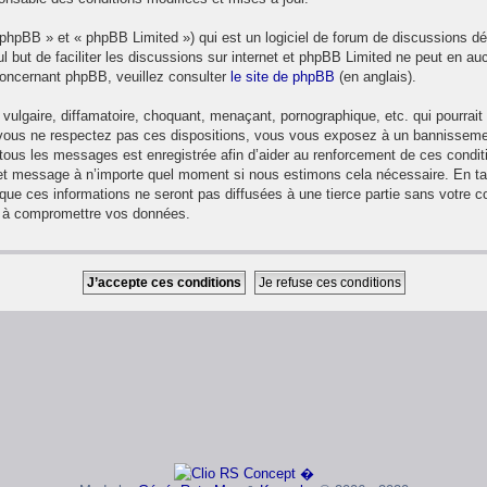
phpBB » et « phpBB Limited ») qui est un logiciel de forum de discussions d
ul but de faciliter les discussions sur internet et phpBB Limited ne peut en
concernant phpBB, veuillez consulter
le site de phpBB
(en anglais).
ulgaire, diffamatoire, choquant, menaçant, pornographique, etc. qui pourrait t
 vous ne respectez pas ces dispositions, vous vous exposez à un bannissement 
de tous les messages est enregistrée afin d’aider au renforcement de ces condit
et et message à n’importe quel moment si nous estimons cela nécessaire. En ta
ue ces informations ne seront pas diffusées à une tierce partie sans votre 
t à compromettre vos données.