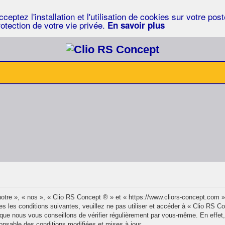
eptez l'installation et l'utilisation de cookies sur votre po
rotection de votre vie privée.
En savoir plus
otre », « nos », « Clio RS Concept ® » et « https://www.cliors-concept.com 
s les conditions suivantes, veuillez ne pas utiliser et accéder à « Clio RS 
ue nous vous conseillons de vérifier régulièrement par vous-même. En effet,
onsable des conditions modifiées et mises à jour.