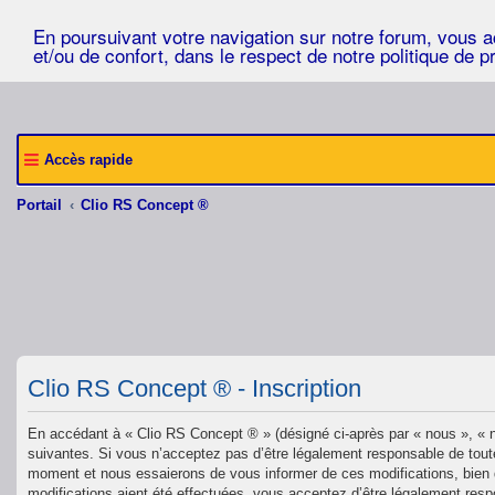
En poursuivant votre navigation sur notre forum, vous acc
et/ou de confort, dans le respect de notre politique de p
Accès rapide
Portail
Clio RS Concept ®
Clio RS Concept ® - Inscription
En accédant à « Clio RS Concept ® » (désigné ci-après par « nous », « n
suivantes. Si vous n’acceptez pas d’être légalement responsable de toute
moment et nous essaierons de vous informer de ces modifications, bien q
modifications aient été effectuées, vous acceptez d’être légalement resp