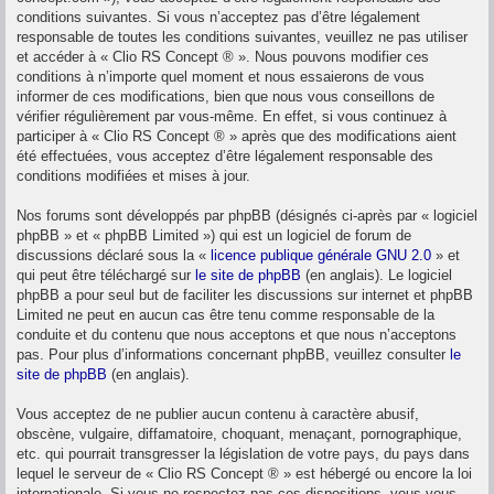
conditions suivantes. Si vous n’acceptez pas d’être légalement
responsable de toutes les conditions suivantes, veuillez ne pas utiliser
et accéder à « Clio RS Concept ® ». Nous pouvons modifier ces
conditions à n’importe quel moment et nous essaierons de vous
informer de ces modifications, bien que nous vous conseillons de
vérifier régulièrement par vous-même. En effet, si vous continuez à
participer à « Clio RS Concept ® » après que des modifications aient
été effectuées, vous acceptez d’être légalement responsable des
conditions modifiées et mises à jour.
Nos forums sont développés par phpBB (désignés ci-après par « logiciel
phpBB » et « phpBB Limited ») qui est un logiciel de forum de
discussions déclaré sous la «
licence publique générale GNU 2.0
» et
qui peut être téléchargé sur
le site de phpBB
(en anglais). Le logiciel
phpBB a pour seul but de faciliter les discussions sur internet et phpBB
Limited ne peut en aucun cas être tenu comme responsable de la
conduite et du contenu que nous acceptons et que nous n’acceptons
pas. Pour plus d’informations concernant phpBB, veuillez consulter
le
site de phpBB
(en anglais).
Vous acceptez de ne publier aucun contenu à caractère abusif,
obscène, vulgaire, diffamatoire, choquant, menaçant, pornographique,
etc. qui pourrait transgresser la législation de votre pays, du pays dans
lequel le serveur de « Clio RS Concept ® » est hébergé ou encore la loi
internationale. Si vous ne respectez pas ces dispositions, vous vous