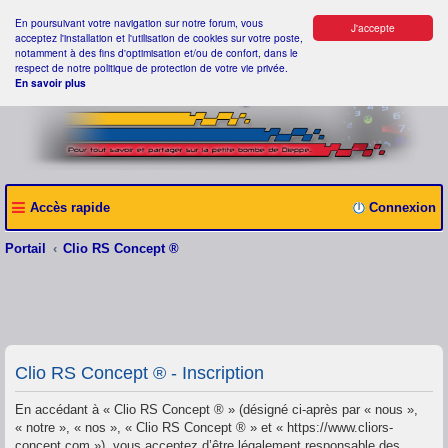
En poursuivant votre navigation sur notre forum, vous
J'accepte
acceptez l'installation et l'utilisation de cookies sur votre poste,
notamment à des fins d'optimisation et/ou de confort, dans le
respect de notre politique de protection de votre vie privée.
En savoir plus
Accès rapide
Connexion
Portail
Clio RS Concept ®
Clio RS Concept ® - Inscription
En accédant à « Clio RS Concept ® » (désigné ci-après par « nous »,
« notre », « nos », « Clio RS Concept ® » et « https://www.cliors-
concept.com »), vous acceptez d’être légalement responsable des