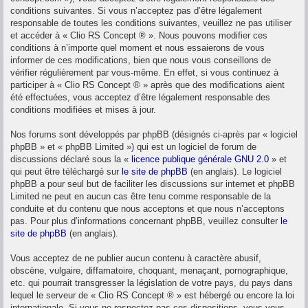
conditions suivantes. Si vous n’acceptez pas d’être légalement
responsable de toutes les conditions suivantes, veuillez ne pas utiliser
et accéder à « Clio RS Concept ® ». Nous pouvons modifier ces
conditions à n’importe quel moment et nous essaierons de vous
informer de ces modifications, bien que nous vous conseillons de
vérifier régulièrement par vous-même. En effet, si vous continuez à
participer à « Clio RS Concept ® » après que des modifications aient
été effectuées, vous acceptez d’être légalement responsable des
conditions modifiées et mises à jour.
Nos forums sont développés par phpBB (désignés ci-après par « logiciel
phpBB » et « phpBB Limited ») qui est un logiciel de forum de
discussions déclaré sous la «
licence publique générale GNU 2.0
» et
qui peut être téléchargé sur
le site de phpBB
(en anglais). Le logiciel
phpBB a pour seul but de faciliter les discussions sur internet et phpBB
Limited ne peut en aucun cas être tenu comme responsable de la
conduite et du contenu que nous acceptons et que nous n’acceptons
pas. Pour plus d’informations concernant phpBB, veuillez consulter
le
site de phpBB
(en anglais).
Vous acceptez de ne publier aucun contenu à caractère abusif,
obscène, vulgaire, diffamatoire, choquant, menaçant, pornographique,
etc. qui pourrait transgresser la législation de votre pays, du pays dans
lequel le serveur de « Clio RS Concept ® » est hébergé ou encore la loi
internationale. Si vous ne respectez pas ces dispositions, vous vous