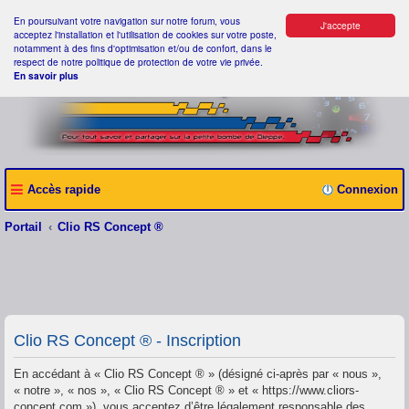
En poursuivant votre navigation sur notre forum, vous
J'accepte
acceptez l'installation et l'utilisation de cookies sur votre poste,
notamment à des fins d'optimisation et/ou de confort, dans le
respect de notre politique de protection de votre vie privée.
En savoir plus
Accès rapide
Connexion
Portail
Clio RS Concept ®
Clio RS Concept ® - Inscription
En accédant à « Clio RS Concept ® » (désigné ci-après par « nous »,
« notre », « nos », « Clio RS Concept ® » et « https://www.cliors-
concept.com »), vous acceptez d’être légalement responsable des