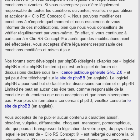
conditions suivantes. Si vous n’acceptez pas d’être légalement
responsable de toutes les conditions suivantes, veuillez ne pas utiliser
et accéder à « Clio RS Concept ® ». Nous pouvons modifier ces
conditions à n’importe quel moment et nous essaierons de vous
informer de ces modifications, bien que nous vous conseillons de
vérifier régulièrement par vous-même. En effet, si vous continuez à
participer à « Clio RS Concept ® » après que des modifications aient
été effectuées, vous acceptez d’être légalement responsable des
conditions modifiées et mises à jour.
Nos forums sont développés par phpBB (désignés ci-après par « logiciel
phpBB » et « phpBB Limited ») qui est un logiciel de forum de
discussions déclaré sous la «
licence publique générale GNU 2.0
» et
qui peut être téléchargé sur
le site de phpBB
(en anglais). Le logiciel
phpBB a pour seul but de faciliter les discussions sur internet et phpBB
Limited ne peut en aucun cas être tenu comme responsable de la
conduite et du contenu que nous acceptons et que nous n’acceptons
pas. Pour plus d’informations concernant phpBB, veuillez consulter
le
site de phpBB
(en anglais).
Vous acceptez de ne publier aucun contenu à caractère abusif,
obscène, vulgaire, diffamatoire, choquant, menaçant, pornographique,
etc. qui pourrait transgresser la législation de votre pays, du pays dans
lequel le serveur de « Clio RS Concept ® » est hébergé ou encore la loi
internationale. Si vous ne respectez pas ces dispositions, vous vous