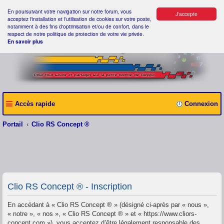
En poursuivant votre navigation sur notre forum, vous
J'accepte
acceptez l'installation et l'utilisation de cookies sur votre poste,
notamment à des fins d'optimisation et/ou de confort, dans le
respect de notre politique de protection de votre vie privée.
En savoir plus
Accès rapide
Connexion
Portail
Clio RS Concept ®
Clio RS Concept ® - Inscription
En accédant à « Clio RS Concept ® » (désigné ci-après par « nous »,
« notre », « nos », « Clio RS Concept ® » et « https://www.cliors-
concept.com »), vous acceptez d’être légalement responsable des