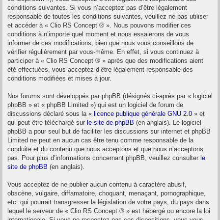
conditions suivantes. Si vous n’acceptez pas d’être légalement
responsable de toutes les conditions suivantes, veuillez ne pas utiliser
et accéder à « Clio RS Concept ® ». Nous pouvons modifier ces
conditions à n’importe quel moment et nous essaierons de vous
informer de ces modifications, bien que nous vous conseillons de
vérifier régulièrement par vous-même. En effet, si vous continuez à
participer à « Clio RS Concept ® » après que des modifications aient
été effectuées, vous acceptez d’être légalement responsable des
conditions modifiées et mises à jour.
Nos forums sont développés par phpBB (désignés ci-après par « logiciel
phpBB » et « phpBB Limited ») qui est un logiciel de forum de
discussions déclaré sous la «
licence publique générale GNU 2.0
» et
qui peut être téléchargé sur
le site de phpBB
(en anglais). Le logiciel
phpBB a pour seul but de faciliter les discussions sur internet et phpBB
Limited ne peut en aucun cas être tenu comme responsable de la
conduite et du contenu que nous acceptons et que nous n’acceptons
pas. Pour plus d’informations concernant phpBB, veuillez consulter
le
site de phpBB
(en anglais).
Vous acceptez de ne publier aucun contenu à caractère abusif,
obscène, vulgaire, diffamatoire, choquant, menaçant, pornographique,
etc. qui pourrait transgresser la législation de votre pays, du pays dans
lequel le serveur de « Clio RS Concept ® » est hébergé ou encore la loi
internationale. Si vous ne respectez pas ces dispositions, vous vous