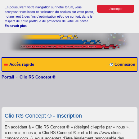
En poursuivant votre navigation sur notre forum, vous
J'accepte
acceptez l'installation et l'utilisation de cookies sur votre poste,
notamment à des fins d'optimisation et/ou de confort, dans le
respect de notre politique de protection de votre vie privée.
En savoir plus
Accès rapide
Connexion
Portail
Clio RS Concept ®
Clio RS Concept ® - Inscription
En accédant à « Clio RS Concept ® » (désigné ci-après par « nous »,
« notre », « nos », « Clio RS Concept ® » et « https://www.cliors-
concept.com »), vous acceptez d’être légalement responsable des