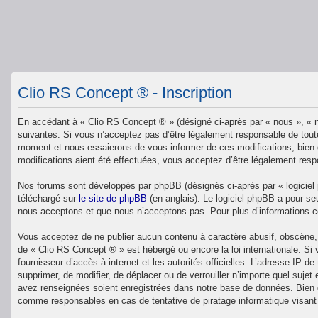
Clio RS Concept ® - Inscription
En accédant à « Clio RS Concept ® » (désigné ci-après par « nous », « n
suivantes. Si vous n’acceptez pas d’être légalement responsable de toute
moment et nous essaierons de vous informer de ces modifications, bien q
modifications aient été effectuées, vous acceptez d’être légalement resp
Nos forums sont développés par phpBB (désignés ci-après par « logiciel 
téléchargé sur
le site de phpBB
(en anglais). Le logiciel phpBB a pour se
nous acceptons et que nous n’acceptons pas. Pour plus d’informations 
Vous acceptez de ne publier aucun contenu à caractère abusif, obscène, v
de « Clio RS Concept ® » est hébergé ou encore la loi internationale. Si
fournisseur d’accès à internet et les autorités officielles. L’adresse IP 
supprimer, de modifier, de déplacer ou de verrouiller n’importe quel suj
avez renseignées soient enregistrées dans notre base de données. Bien q
comme responsables en cas de tentative de piratage informatique visan