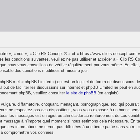
otre », « nos », « Clio RS Concept ® » et « https://www.cliors-concept.com 
s les conditions suivantes, veuillez ne pas utiliser et accéder à « Clio RS 
ue nous vous conseillons de vérifier régulièrement par vous-même. En effet,
onsable des conditions modifiées et mises à jour.
phpBB » et « phpBB Limited ») qui est un logiciel de forum de discussions d
ul but de faciliter les discussions sur internet et phpBB Limited ne peut en
concernant phpBB, veuillez consulter
le site de phpBB
(en anglais).
ulgaire, diffamatoire, choquant, menaçant, pornographique, etc. qui pourrait t
 vous ne respectez pas ces dispositions, vous vous exposez à un bannissement 
de tous les messages est enregistrée afin d’aider au renforcement de ces condit
et et message à n’importe quel moment si nous estimons cela nécessaire. En ta
ue ces informations ne seront pas diffusées à une tierce partie sans votre 
t à compromettre vos données.