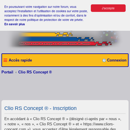
En poursuivant votre navigation sur notre forum, vous
J'accepte
acceptez l'installation et l'utilisation de cookies sur votre poste,
notamment à des fins d'optimisation et/ou de confort, dans le
respect de notre politique de protection de votre vie privée.
En savoir plus
Accès rapide
Connexion
Portail
Clio RS Concept ®
Clio RS Concept ® - Inscription
En accédant à « Clio RS Concept ® » (désigné ci-après par « nous »,
« notre », « nos », « Clio RS Concept ® » et « https://www.cliors-
concept.com »), vous acceptez d’être légalement responsable des