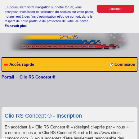
En poursuivant votre navigation sur notre forum, vous
J'accepte
acceptez l'installation et l'utilisation de cookies sur votre poste,
notamment à des fins d'optimisation et/ou de confort, dans le
respect de notre politique de protection de votre vie privée.
En savoir plus
Accès rapide
Connexion
Portail
Clio RS Concept ®
Clio RS Concept ® - Inscription
En accédant à « Clio RS Concept ® » (désigné ci-après par « nous »,
« notre », « nos », « Clio RS Concept ® » et « https://www.cliors-
concept.com »), vous acceptez d’être légalement responsable des