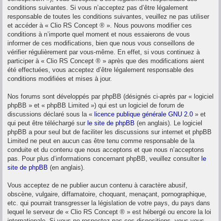
conditions suivantes. Si vous n’acceptez pas d’être légalement
responsable de toutes les conditions suivantes, veuillez ne pas utiliser
et accéder à « Clio RS Concept ® ». Nous pouvons modifier ces
conditions à n’importe quel moment et nous essaierons de vous
informer de ces modifications, bien que nous vous conseillons de
vérifier régulièrement par vous-même. En effet, si vous continuez à
participer à « Clio RS Concept ® » après que des modifications aient
été effectuées, vous acceptez d’être légalement responsable des
conditions modifiées et mises à jour.
Nos forums sont développés par phpBB (désignés ci-après par « logiciel
phpBB » et « phpBB Limited ») qui est un logiciel de forum de
discussions déclaré sous la «
licence publique générale GNU 2.0
» et
qui peut être téléchargé sur
le site de phpBB
(en anglais). Le logiciel
phpBB a pour seul but de faciliter les discussions sur internet et phpBB
Limited ne peut en aucun cas être tenu comme responsable de la
conduite et du contenu que nous acceptons et que nous n’acceptons
pas. Pour plus d’informations concernant phpBB, veuillez consulter
le
site de phpBB
(en anglais).
Vous acceptez de ne publier aucun contenu à caractère abusif,
obscène, vulgaire, diffamatoire, choquant, menaçant, pornographique,
etc. qui pourrait transgresser la législation de votre pays, du pays dans
lequel le serveur de « Clio RS Concept ® » est hébergé ou encore la loi
internationale. Si vous ne respectez pas ces dispositions, vous vous