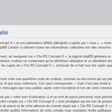
lité
ncept ® » et ses partenaires affiliés (désignés ci-après par « nous », « notre
BB Limited ») utilisent toutes les informations collectées lors des sessions d’
ent, en naviguant sur « Clio RS Concept ® », le logiciel phpBB génèrera un c
remiers cookies ne contiennent qu’un identifiant utilisateur et un identifian
r les sujets de « Clio RS Concept ® », archivant de ce fait tous les sujets qu
ment créer une quatrième sorte de cookies, externes au document qui est prév
 et que nous collectons. Ceci peut correspondre — mais n’est pas limité à — 
es messages que vous publiez après votre inscription et lors de votre connex
rès par « votre nom d’utilisateur ») et un mot de passe personnel vous perme
votre compte sur « Clio RS Concept ® » sont protégées par les lois de protec
t de passe et de votre adresse de courriel requis par « Clio RS Concept ® » dur
trôler quelles informations de votre compte vous souhaitez rendre publiques