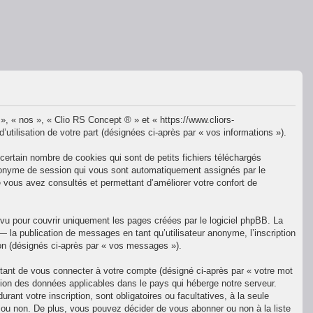
 », « nos », « Clio RS Concept ® » et « https://www.cliors-
utilisation de votre part (désignées ci-après par « vos informations »).
ertain nombre de cookies qui sont de petits fichiers téléchargés
t anonyme de session qui vous sont automatiquement assignés par le
e vous avez consultés et permettant d’améliorer votre confort de
u pour couvrir uniquement les pages créées par le logiciel phpBB. La
la publication de messages en tant qu’utilisateur anonyme, l’inscription
ion (désignés ci-après par « vos messages »).
ttant de vous connecter à votre compte (désigné ci-après par « votre mot
tion des données applicables dans le pays qui héberge notre serveur.
ant votre inscription, sont obligatoires ou facultatives, à la seule
 ou non. De plus, vous pouvez décider de vous abonner ou non à la liste