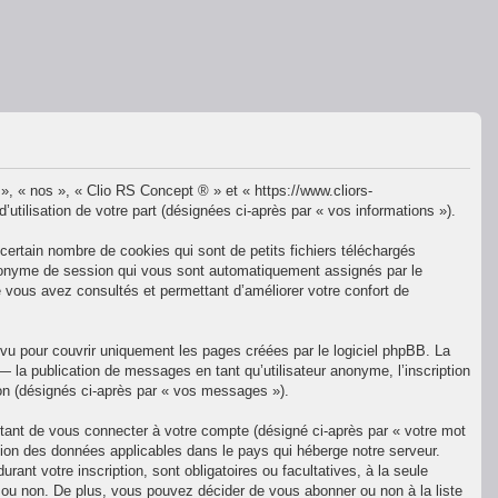
 », « nos », « Clio RS Concept ® » et « https://www.cliors-
utilisation de votre part (désignées ci-après par « vos informations »).
ertain nombre de cookies qui sont de petits fichiers téléchargés
t anonyme de session qui vous sont automatiquement assignés par le
e vous avez consultés et permettant d’améliorer votre confort de
u pour couvrir uniquement les pages créées par le logiciel phpBB. La
la publication de messages en tant qu’utilisateur anonyme, l’inscription
ion (désignés ci-après par « vos messages »).
ttant de vous connecter à votre compte (désigné ci-après par « votre mot
tion des données applicables dans le pays qui héberge notre serveur.
ant votre inscription, sont obligatoires ou facultatives, à la seule
 ou non. De plus, vous pouvez décider de vous abonner ou non à la liste