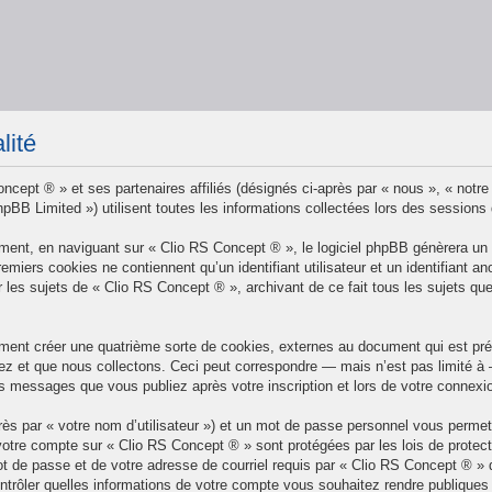
lité
ncept ® » et ses partenaires affiliés (désignés ci-après par « nous », « notre
BB Limited ») utilisent toutes les informations collectées lors des sessions d’
ent, en naviguant sur « Clio RS Concept ® », le logiciel phpBB génèrera un c
remiers cookies ne contiennent qu’un identifiant utilisateur et un identifian
r les sujets de « Clio RS Concept ® », archivant de ce fait tous les sujets qu
ment créer une quatrième sorte de cookies, externes au document qui est prév
 et que nous collectons. Ceci peut correspondre — mais n’est pas limité à — 
es messages que vous publiez après votre inscription et lors de votre connex
rès par « votre nom d’utilisateur ») et un mot de passe personnel vous perme
votre compte sur « Clio RS Concept ® » sont protégées par les lois de protec
t de passe et de votre adresse de courriel requis par « Clio RS Concept ® » dur
trôler quelles informations de votre compte vous souhaitez rendre publiques