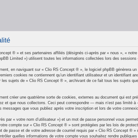
lité
ncept ® » et ses partenaires affiliés (désignés ci-après par « nous », « notre
BB Limited ») utilisent toutes les informations collectées lors des sessions d’
ent, en naviguant sur « Clio RS Concept ® », le logiciel phpBB génèrera un c
remiers cookies ne contiennent qu’un identifiant utilisateur et un identifian
r les sujets de « Clio RS Concept ® », archivant de ce fait tous les sujets qu
ment créer une quatrième sorte de cookies, externes au document qui est prév
 et que nous collectons. Ceci peut correspondre — mais n’est pas limité à — 
es messages que vous publiez après votre inscription et lors de votre connex
rès par « votre nom d’utilisateur ») et un mot de passe personnel vous perme
votre compte sur « Clio RS Concept ® » sont protégées par les lois de protec
t de passe et de votre adresse de courriel requis par « Clio RS Concept ® » dur
trôler quelles informations de votre compte vous souhaitez rendre publiques