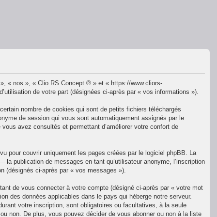
 », « nos », « Clio RS Concept ® » et « https://www.cliors-
utilisation de votre part (désignées ci-après par « vos informations »).
ertain nombre de cookies qui sont de petits fichiers téléchargés
t anonyme de session qui vous sont automatiquement assignés par le
e vous avez consultés et permettant d’améliorer votre confort de
u pour couvrir uniquement les pages créées par le logiciel phpBB. La
la publication de messages en tant qu’utilisateur anonyme, l’inscription
ion (désignés ci-après par « vos messages »).
ttant de vous connecter à votre compte (désigné ci-après par « votre mot
tion des données applicables dans le pays qui héberge notre serveur.
ant votre inscription, sont obligatoires ou facultatives, à la seule
 ou non. De plus, vous pouvez décider de vous abonner ou non à la liste