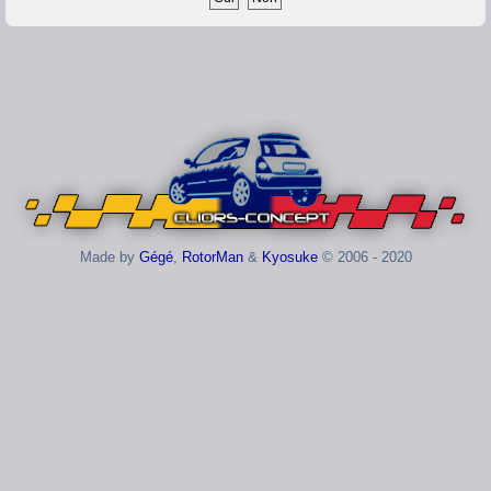
Made by
Gégé
,
RotorMan
&
Kyosuke
© 2006 - 2020