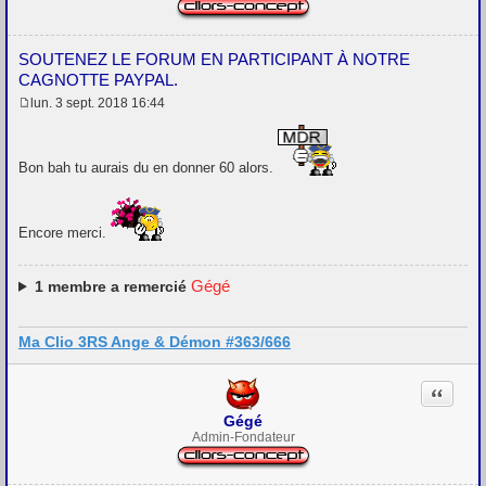
SOUTENEZ LE FORUM EN PARTICIPANT À NOTRE
CAGNOTTE PAYPAL.
lun. 3 sept. 2018 16:44
M
e
s
s
Bon bah tu aurais du en donner 60 alors.
a
g
e
Encore merci.
Gégé
1
membre a remercié
Ma Clio 3RS Ange & Démon #363/666
Citation
Gégé
Admin-Fondateur