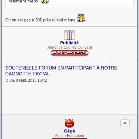
Vraiment merci.
On en est pas à 30€ près quand même
Publicité
Annonce Clio RS Concept
SOUTENEZ LE FORUM EN PARTICIPANT À NOTRE
CAGNOTTE PAYPAL.
lun. 3 sept. 2018 16:42
M
e
s
s
a
g
e
Citation
Gégé
Admin-Fondateur