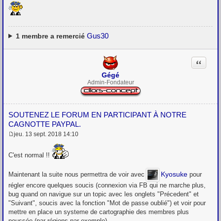
Gus30
1
membre a remercié
Citation
Gégé
Admin-Fondateur
SOUTENEZ LE FORUM EN PARTICIPANT À NOTRE
CAGNOTTE PAYPAL.
jeu. 13 sept. 2018 14:10
M
e
s
C'est normal !!
s
a
Kyosuke
g
Maintenant la suite nous permettra de voir avec
pour
e
régler encore quelques soucis (connexion via FB qui ne marche plus,
bug quand on navigue sur un topic avec les onglets "Précedent" et
"Suivant", soucis avec la fonction "Mot de passe oublié") et voir pour
mettre en place un systeme de cartographie des membres plus
poussée (par régions par exemple).