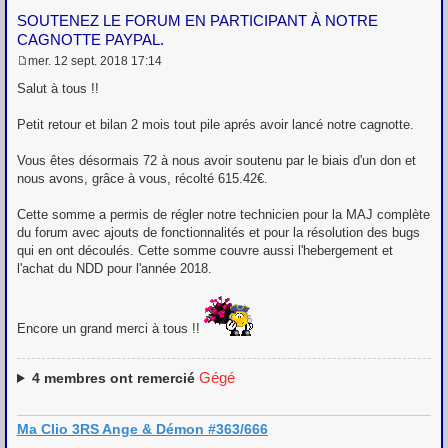
SOUTENEZ LE FORUM EN PARTICIPANT À NOTRE
CAGNOTTE PAYPAL.
mer. 12 sept. 2018 17:14
M
e
Salut à tous !!
s
s
Petit retour et bilan 2 mois tout pile aprés avoir lancé notre cagnotte.
a
g
e
Vous êtes désormais 72 à nous avoir soutenu par le biais d'un don et
nous avons, grâce à vous, récolté 615.42€.
Cette somme a permis de régler notre technicien pour la MAJ complète
du forum avec ajouts de fonctionnalités et pour la résolution des bugs
qui en ont découlés. Cette somme couvre aussi l'hebergement et
l'achat du NDD pour l'année 2018.
Encore un grand merci à tous !!
Gégé
4
membres ont remercié
Ma Clio 3RS Ange & Démon #363/666