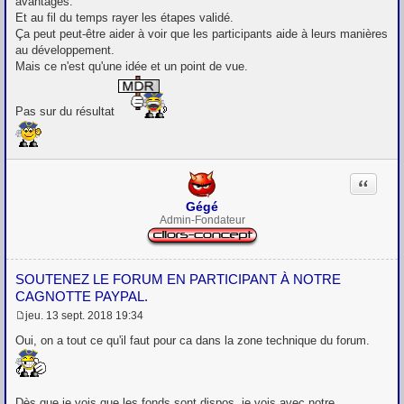
avantages.
a
g
Et au fil du temps rayer les étapes validé.
e
Ça peut peut-être aider à voir que les participants aide à leurs manières
au développement.
Mais ce n'est qu'une idée et un point de vue.
Pas sur du résultat
Citation
Gégé
Admin-Fondateur
SOUTENEZ LE FORUM EN PARTICIPANT À NOTRE
CAGNOTTE PAYPAL.
jeu. 13 sept. 2018 19:34
M
e
Oui, on a tout ce qu'il faut pour ca dans la zone technique du forum.
s
s
a
g
e
Dès que je vois que les fonds sont dispos, je vois avec notre