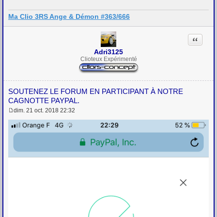
Ma Clio 3RS Ange & Démon #363/666
Citation
Adri3125
Clioteux Expérimenté
SOUTENEZ LE FORUM EN PARTICIPANT À NOTRE
CAGNOTTE PAYPAL.
dim. 21 oct. 2018 22:32
M
e
s
s
a
g
e