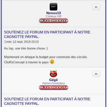
Citation
Nonox13
Clioteux VIP
SOUTENEZ LE FORUM EN PARTICIPANT À NOTRE
CAGNOTTE PAYPAL.
mer. 12 sept. 2018 20:23
M
e
Au top, une très bonne chose :)
s
s
Maintenant on attaque le budget pour construire des circuits
a
g
ClioRsConcept à travers le pays
e
Citation
Gégé
Admin-Fondateur
SOUTENEZ LE FORUM EN PARTICIPANT À NOTRE
CAGNOTTE PAYPAL.