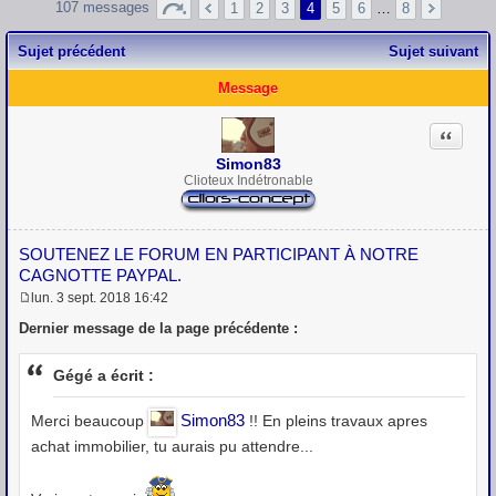
107 messages
1
2
3
4
5
6
…
8
Sujet précédent
Sujet suivant
Message
Citation
Simon83
Clioteux Indétronable
SOUTENEZ LE FORUM EN PARTICIPANT À NOTRE
CAGNOTTE PAYPAL.
lun. 3 sept. 2018 16:42
M
e
Dernier message de la page précédente :
s
s
a
Gégé a écrit :
g
e
Simon83
Merci beaucoup
!! En pleins travaux apres
achat immobilier, tu aurais pu attendre...