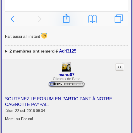
Fait aussi à l instant
Adri3125
2
membres ont remercié
Citation
manu67
Clioteux de Base
SOUTENEZ LE FORUM EN PARTICIPANT À NOTRE
CAGNOTTE PAYPAL.
lun. 22 oct. 2018 09:34
M
e
Merci au Forum!
s
s
a