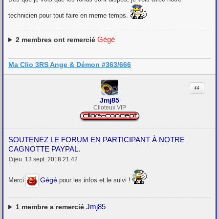
technicien pour tout faire en meme temps.
Gégé
2
membres ont remercié
Ma Clio 3RS Ange & Démon #363/666
Citation
Jmj85
Clioteux VIP
SOUTENEZ LE FORUM EN PARTICIPANT À NOTRE
CAGNOTTE PAYPAL.
jeu. 13 sept. 2018 21:42
M
e
s
Gégé
Merci
pour les infos et le suivi !
s
a
g
e
Jmj85
1
membre a remercié