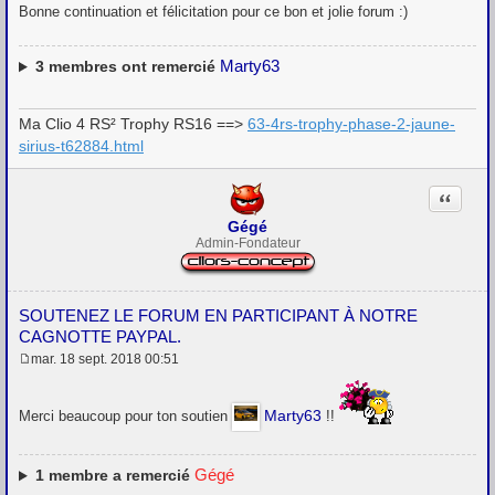
Bonne continuation et félicitation pour ce bon et jolie forum :)
Marty63
3
membres ont remercié
Ma Clio 4 RS² Trophy RS16 ==>
63-4rs-trophy-phase-2-jaune-
sirius-t62884.html
Citation
Gégé
Admin-Fondateur
SOUTENEZ LE FORUM EN PARTICIPANT À NOTRE
CAGNOTTE PAYPAL.
mar. 18 sept. 2018 00:51
M
e
s
Marty63
Merci beaucoup pour ton soutien
!!
s
a
g
e
Gégé
1
membre a remercié