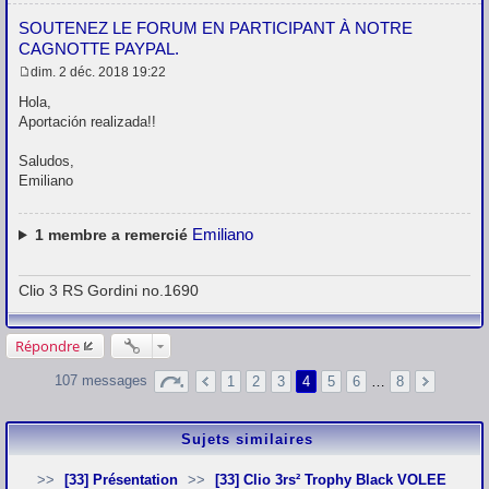
SOUTENEZ LE FORUM EN PARTICIPANT À NOTRE
CAGNOTTE PAYPAL.
dim. 2 déc. 2018 19:22
M
e
Hola,
s
Aportación realizada!!
s
a
g
Saludos,
e
Emiliano
Emiliano
1
membre a remercié
Clio 3 RS Gordini no.1690
Répondre
107 messages
1
2
3
4
5
6
…
8
Sujets similaires
[33] Présentation
[33] Clio 3rs² Trophy Black VOLEE