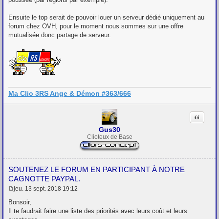
Ensuite le top serait de pouvoir louer un serveur dédié uniquement au
forum chez OVH, pour le moment nous sommes sur une offre
mutualisée donc partage de serveur.
Ma Clio 3RS Ange & Démon #363/666
Citation
Gus30
Clioteux de Base
SOUTENEZ LE FORUM EN PARTICIPANT À NOTRE
CAGNOTTE PAYPAL.
jeu. 13 sept. 2018 19:12
M
e
Bonsoir,
s
Il te faudrait faire une liste des priorités avec leurs coût et leurs
s