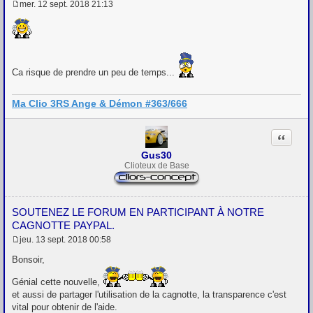
mer. 12 sept. 2018 21:13
M
e
s
s
a
g
e
Ca risque de prendre un peu de temps...
Ma Clio 3RS Ange & Démon #363/666
Citation
Gus30
Clioteux de Base
SOUTENEZ LE FORUM EN PARTICIPANT À NOTRE
CAGNOTTE PAYPAL.
jeu. 13 sept. 2018 00:58
M
e
Bonsoir,
s
s
Génial cette nouvelle,
a
et aussi de partager l'utilisation de la cagnotte, la transparence c'est
g
e
vital pour obtenir de l'aide.