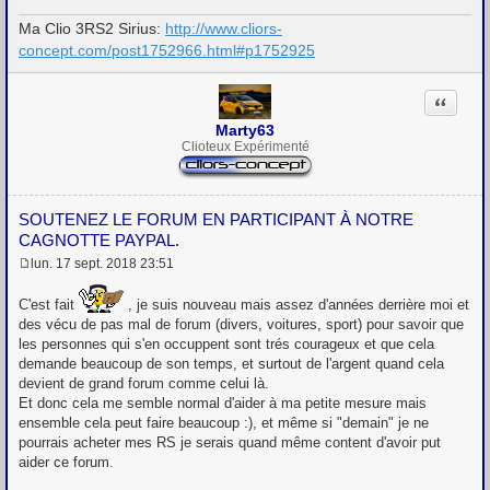
Ma Clio 3RS2 Sirius:
http://www.cliors-
concept.com/post1752966.html#p1752925
Citation
Marty63
Clioteux Expérimenté
SOUTENEZ LE FORUM EN PARTICIPANT À NOTRE
CAGNOTTE PAYPAL.
lun. 17 sept. 2018 23:51
M
e
C'est fait
, je suis nouveau mais assez d'années derrière moi et
s
s
des vécu de pas mal de forum (divers, voitures, sport) pour savoir que
a
les personnes qui s'en occuppent sont trés courageux et que cela
g
demande beaucoup de son temps, et surtout de l'argent quand cela
e
devient de grand forum comme celui là.
Et donc cela me semble normal d'aider à ma petite mesure mais
ensemble cela peut faire beaucoup :), et même si "demain" je ne
pourrais acheter mes RS je serais quand même content d'avoir put
aider ce forum.