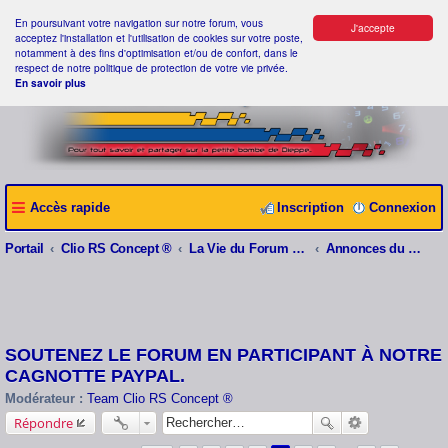
En poursuivant votre navigation sur notre forum, vous
J'accepte
acceptez l'installation et l'utilisation de cookies sur votre poste,
notamment à des fins d'optimisation et/ou de confort, dans le
respect de notre politique de protection de votre vie privée.
En savoir plus
Accès rapide
Inscription
Connexion
Portail
Clio RS Concept ®
La Vie du Forum Clio RS Concept ®
Annonces du webmaster
SOUTENEZ LE FORUM EN PARTICIPANT À NOTRE
CAGNOTTE PAYPAL.
Modérateur :
Team Clio RS Concept ®
Répondre