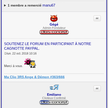
g
e
manu67
1
membre a remercié
Citation
Gégé
Admin-Fondateur
SOUTENEZ LE FORUM EN PARTICIPANT À NOTRE
CAGNOTTE PAYPAL.
lun. 22 oct. 2018 10:16
M
e
s
Merci à vous.
s
a
g
e
Ma Clio 3RS Ange & Démon #363/666
Citation
Emiliano
Clioteux Confirmé