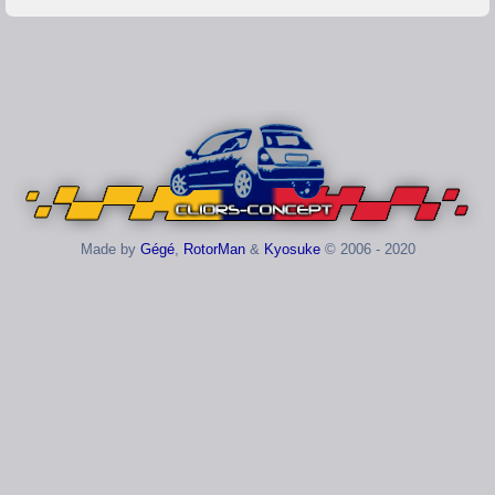
Made by
Gégé
,
RotorMan
&
Kyosuke
© 2006 - 2020