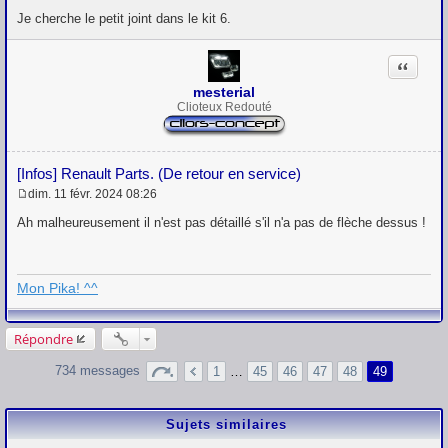
s
Je cherche le petit joint dans le kit 6.
a
g
e
Citation
mesterial
Clioteux Redouté
[Infos] Renault Parts. (De retour en service)
dim. 11 févr. 2024 08:26
M
e
Ah malheureusement il n'est pas détaillé s'il n'a pas de flèche dessus !
s
s
a
g
Mon Pika! ^^
e
Répondre
734 messages
1
…
45
46
47
48
49
Sujets similaires