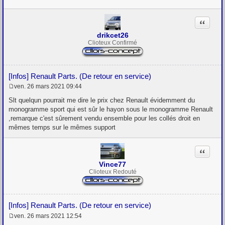
Citation
drikcet26
Clioteux Confirmé
[Infos] Renault Parts. (De retour en service)
ven. 26 mars 2021 09:44
M
e
Slt quelqun pourrait me dire le prix chez Renault évidemment du
s
monogramme sport qui est sûr le hayon sous le monogramme Renault
s
,remarque c'est sûrement vendu ensemble pour les collés droit en
a
g
mêmes temps sur le mêmes support
e
Citation
Vince77
Clioteux Redouté
[Infos] Renault Parts. (De retour en service)
ven. 26 mars 2021 12:54
M