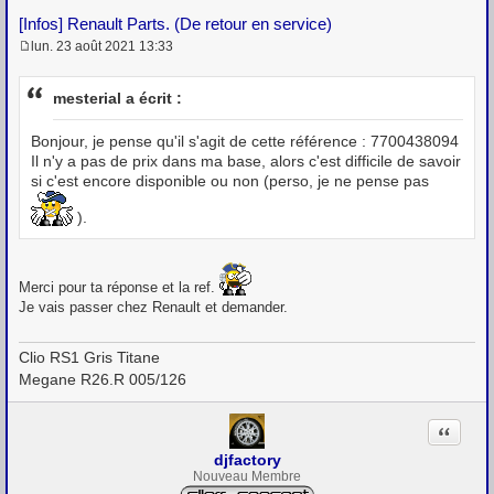
[Infos] Renault Parts. (De retour en service)
lun. 23 août 2021 13:33
M
e
s
mesterial a écrit :
s
a
g
Bonjour, je pense qu'il s'agit de cette référence : 7700438094
e
Il n'y a pas de prix dans ma base, alors c'est difficile de savoir
si c'est encore disponible ou non (perso, je ne pense pas
).
Merci pour ta réponse et la ref.
Je vais passer chez Renault et demander.
Clio RS1 Gris Titane
Megane R26.R 005/126
Citation
djfactory
Nouveau Membre