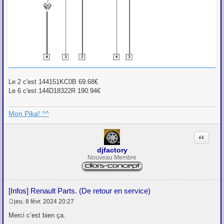
Le 2 c'est 144151KC0B 69.68€
Le 6 c'est 144D18322R 190.94€
Mon Pika! ^^
Citation
djfactory
Nouveau Membre
[Infos] Renault Parts. (De retour en service)
jeu. 8 févr. 2024 20:27
M
e
Merci c’est bien ça.
s