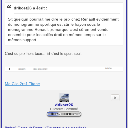
e
s
drikcet26 a écrit :
s
a
g
Slt quelqun pourrait me dire le prix chez Renault évidemment
e
du monogramme sport qui est sûr le hayon sous le
monogramme Renault ,remarque c'est sûrement vendu
ensemble pour les collés droit en mêmes temps sur le
mêmes support
C'est du prix hors taxe... Et c'est le sport seul.
Ma Clio 2rs1 Titane
Citation
drikcet26
Clioteux Confirmé