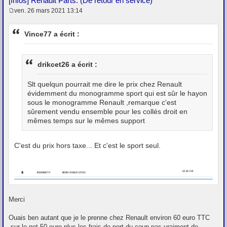
[Infos] Renault Parts. (De retour en service)
ven. 26 mars 2021 13:14
M
e
s
Vince77 a écrit :
s
a
g
e
drikcet26 a écrit :
Slt quelqun pourrait me dire le prix chez Renault
évidemment du monogramme sport qui est sûr le hayon
sous le monogramme Renault ,remarque c'est
sûrement vendu ensemble pour les collés droit en
mêmes temps sur le mêmes support
C'est du prix hors taxe... Et c'est le sport seul.
Merci
Ouais ben autant que je le prenne chez Renault environ 60 euro TTC
,sur le net 50 euro plus les frais de port du coup pas vraiment de