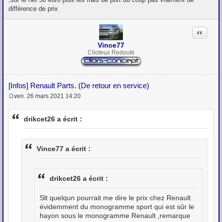
différence de prix
Citation
Vince77
Clioteux Redouté
[Infos] Renault Parts. (De retour en service)
ven. 26 mars 2021 14:20
M
e
s
drikcet26 a écrit :
s
a
g
e
Vince77 a écrit :
drikcet26 a écrit :
Slt quelqun pourrait me dire le prix chez Renault
évidemment du monogramme sport qui est sûr le
hayon sous le monogramme Renault ,remarque