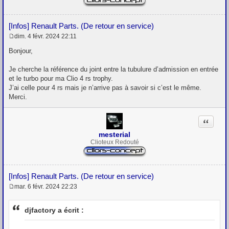
[Infos] Renault Parts. (De retour en service)
dim. 4 févr. 2024 22:11
M
e
Bonjour,
s
s
Je cherche la référence du joint entre la tubulure d’admission en entrée
a
g
et le turbo pour ma Clio 4 rs trophy.
e
J’ai celle pour 4 rs mais je n’arrive pas à savoir si c’est le même.
Merci.
Citation
mesterial
Clioteux Redouté
[Infos] Renault Parts. (De retour en service)
mar. 6 févr. 2024 22:23
M
e
s
djfactory a écrit :
s
a
g