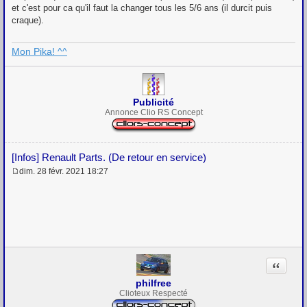
et c'est pour ca qu'il faut la changer tous les 5/6 ans (il durcit puis
craque).
Mon Pika! ^^
Publicité
Annonce Clio RS Concept
[Infos] Renault Parts. (De retour en service)
dim. 28 févr. 2021 18:27
M
e
s
s
a
g
e
Citation
philfree
Clioteux Respecté