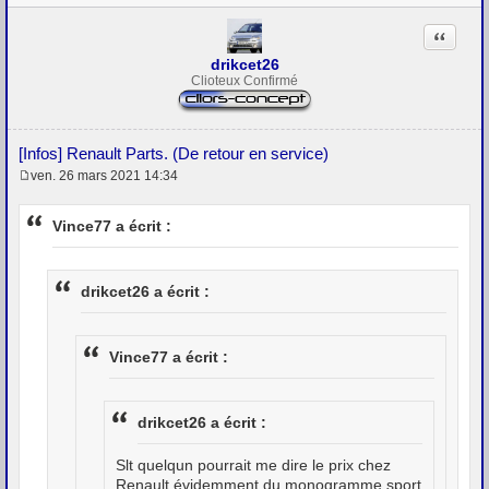
Citation
drikcet26
Clioteux Confirmé
[Infos] Renault Parts. (De retour en service)
ven. 26 mars 2021 14:34
M
e
s
Vince77 a écrit :
s
a
g
e
drikcet26 a écrit :
Vince77 a écrit :
drikcet26 a écrit :
Slt quelqun pourrait me dire le prix chez
Renault évidemment du monogramme sport