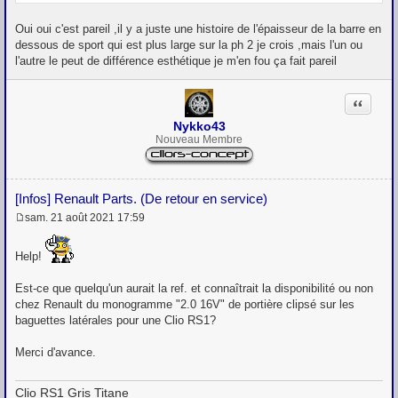
Oui oui c'est pareil ,il y a juste une histoire de l'épaisseur de la barre en
dessous de sport qui est plus large sur la ph 2 je crois ,mais l'un ou
l'autre le peut de différence esthétique je m'en fou ça fait pareil
Citation
Nykko43
Nouveau Membre
[Infos] Renault Parts. (De retour en service)
sam. 21 août 2021 17:59
M
e
s
Help!
s
a
Est-ce que quelqu'un aurait la ref. et connaîtrait la disponibilité ou non
g
e
chez Renault du monogramme "2.0 16V" de portière clipsé sur les
baguettes latérales pour une Clio RS1?
Merci d'avance.
Clio RS1 Gris Titane