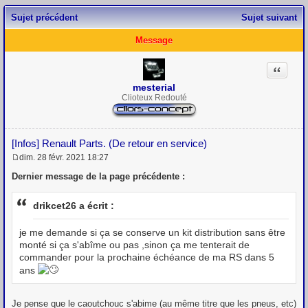
Sujet précédent
Sujet suivant
Message
Citation
mesterial
Clioteux Redouté
[Infos] Renault Parts. (De retour en service)
dim. 28 févr. 2021 18:27
M
e
Dernier message de la page précédente :
s
s
a
drikcet26 a écrit :
g
e
je me demande si ça se conserve un kit distribution sans être
monté si ça s'abîme ou pas ,sinon ça me tenterait de
commander pour la prochaine échéance de ma RS dans 5
ans
Je pense que le caoutchouc s'abime (au même titre que les pneus, etc)