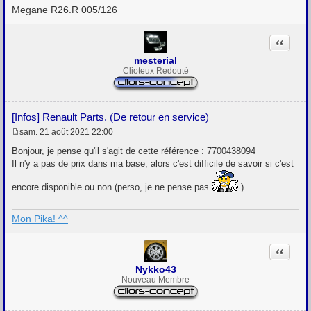
Megane R26.R 005/126
Citation
mesterial
Clioteux Redouté
[Infos] Renault Parts. (De retour en service)
sam. 21 août 2021 22:00
M
e
Bonjour, je pense qu'il s'agit de cette référence : 7700438094
s
Il n'y a pas de prix dans ma base, alors c'est difficile de savoir si c'est
s
a
encore disponible ou non (perso, je ne pense pas
).
g
e
Mon Pika! ^^
Citation
Nykko43
Nouveau Membre