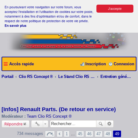
En poursuivant votre navigation sur notre forum, vous
J'accepte
acceptez l'installation et l'utilisation de cookies sur votre poste,
notamment à des fins d'optimisation et/ou de confort, dans le
respect de notre politique de protection de votre vie privée.
En savoir plus
Accès rapide
Inscription
Connexion
Portail
Clio RS Concept ®
Le Stand Clio RS Concept ®
Entretien général et Problèmes divers
[Infos] Renault Parts. (De retour en service)
Modérateur :
Team Clio RS Concept ®
Répondre
734 messages
1
…
45
46
47
48
49