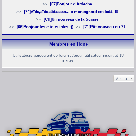
[07]Bonjour d'Ardeche
[74]Aïda,aïda,aïdaaaaa...le montagnard est lààà..!!!
[CH]Un nouveau de la Suisse
[66]Bonjour les clio rs istes :))
[71]Ptit nouveau du 71
Membres en ligne
Utilisateurs parcourant ce forum : Aucun utilisateur inscrit et 18
invités
Aller à