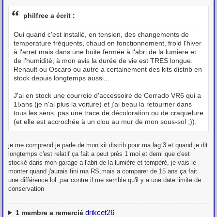
e
s
philfree a écrit :
s
a
g
Oui quand c'est installé, en tension, des changements de
e
temperature fréquents, chaud en fonctionnement, froid l'hiver
à l'arret mais dans une boite fermée à l'abri de la lumiere et
de l'humidité, à mon avis la durée de vie est TRES longue.
Renault ou Oscaro ou autre a certainement des kits distrib en
stock depuis longtemps aussi...
J'ai en stock une courroie d'accessoire de Corrado VR6 qui a
15ans (je n'ai plus la voiture) et j'ai beau la retourner dans
tous les sens, pas une trace de décoloration ou de craquelure
(et elle est accrochée à un clou au mur de mon sous-sol ;)).
je me comprend je parle de mon kit distrib pour ma lag 3 et quand je dit
longtemps c'est relatif ça fait a peut près 1 moi et demi que c'est
stocké dans mon garage a l'abri de la lumière et tempéré, je vais le
monter quand j'aurais fini ma RS,mais a comparer de 15 ans ça fait
une différence lol ,par contre il me semble qu'il y a une date limite de
conservation
drikcet26
1
membre a remercié