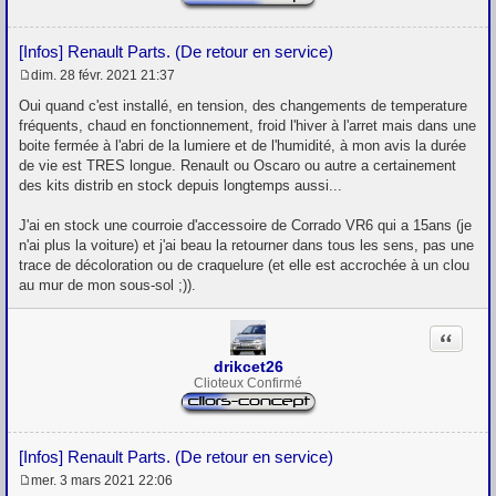
[Infos] Renault Parts. (De retour en service)
dim. 28 févr. 2021 21:37
M
e
Oui quand c'est installé, en tension, des changements de temperature
s
fréquents, chaud en fonctionnement, froid l'hiver à l'arret mais dans une
s
boite fermée à l'abri de la lumiere et de l'humidité, à mon avis la durée
a
g
de vie est TRES longue. Renault ou Oscaro ou autre a certainement
e
des kits distrib en stock depuis longtemps aussi...
J'ai en stock une courroie d'accessoire de Corrado VR6 qui a 15ans (je
n'ai plus la voiture) et j'ai beau la retourner dans tous les sens, pas une
trace de décoloration ou de craquelure (et elle est accrochée à un clou
au mur de mon sous-sol ;)).
Citation
drikcet26
Clioteux Confirmé
[Infos] Renault Parts. (De retour en service)
mer. 3 mars 2021 22:06
M