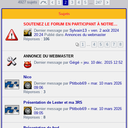
4927 sujets
1
2
3
4
5
…
247
Sujets
SOUTENEZ LE FORUM EN PARTICIPANT À NOTRE CAGNOTTE PAYPAL.
Sylvain13
Dernier message par
«
ven. 2 août 2024
20:24
Publié dans
Annonces du webmaster
Réponses :
106
1
…
4
5
6
7
8
ANNONCE DU WEBMASTER
Gégé
Dernier message par
«
jeu. 10 déc. 2015 12:52
Nico
Ptitbob69
Dernier message par
«
mar. 10 mars 2026
09:06
Réponses :
3
Présentation de Lester et ma 3RS
Ptitbob69
Dernier message par
«
mar. 10 mars 2026
09:05
Réponses :
8
Présentation de fred