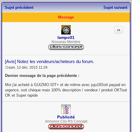
Sujet précédent
Sujet suivant
Message
Citation
lampo01
Nouveau Membre
[Avis] Notez les vendeurs/acheteurs du forum.
sam. 12 déc. 2015 11:29
M
e
Dernier message de la page précédente :
s
s
Moi j'ai acheté à GUIZMO IDT+ et de même avec juju18Soit paypal en
a
urgence, soit chèque mais 100% description / vendeur / produit OKTout
g
OK et Super rapide
e
Publicité
Annonce Clio RS Concept