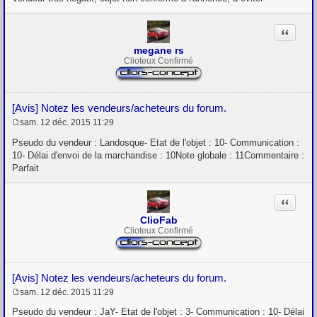
a
g
e
Citation
megane rs
Clioteux Confirmé
[Avis] Notez les vendeurs/acheteurs du forum.
sam. 12 déc. 2015 11:29
M
e
Pseudo du vendeur : Landosque- Etat de l'objet : 10- Communication :
s
10- Délai d'envoi de la marchandise : 10Note globale : 11Commentaire :
s
Parfait
a
g
e
Citation
ClioFab
Clioteux Confirmé
[Avis] Notez les vendeurs/acheteurs du forum.
sam. 12 déc. 2015 11:29
M
e
Pseudo du vendeur : JaY- Etat de l'objet : 3- Communication : 10- Délai