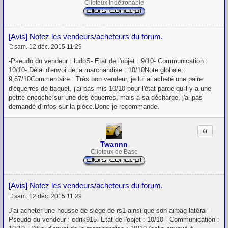
Clioteux Indétronable
[Avis] Notez les vendeurs/acheteurs du forum.
sam. 12 déc. 2015 11:29
M
e
-Pseudo du vendeur : ludoS- Etat de l'objet : 9/10- Communication :
s
10/10- Délai d'envoi de la marchandise : 10/10Note globale :
s
9,67/10Commentaire : Très bon vendeur, je lui ai acheté une paire
a
g
d'équerres de baquet, j'ai pas mis 10/10 pour l'état parce qu'il y a une
e
petite encoche sur une des équerres, mais à sa décharge, j'ai pas
demandé d'infos sur la pièce.Donc je recommande.
Citation
Twannn
Clioteux de Base
[Avis] Notez les vendeurs/acheteurs du forum.
sam. 12 déc. 2015 11:29
M
e
J'ai acheter une housse de siege de rs1 ainsi que son airbag latéral -
s
Pseudo du vendeur : cdrik915- Etat de l'objet : 10/10 - Communication :
s