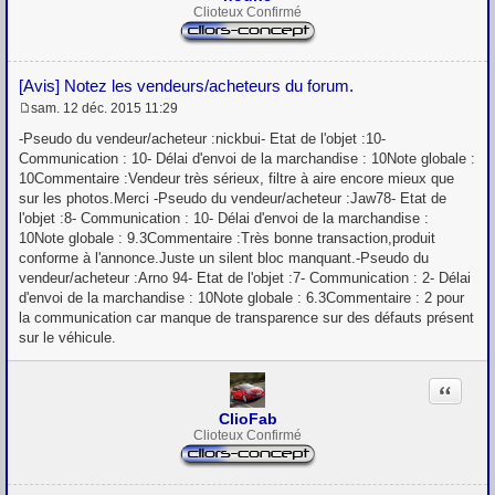
Clioteux Confirmé
[Avis] Notez les vendeurs/acheteurs du forum.
sam. 12 déc. 2015 11:29
M
e
-Pseudo du vendeur/acheteur :nickbui- Etat de l'objet :10-
s
Communication : 10- Délai d'envoi de la marchandise : 10Note globale :
s
10Commentaire :Vendeur très sérieux, filtre à aire encore mieux que
a
g
sur les photos.Merci -Pseudo du vendeur/acheteur :Jaw78- Etat de
e
l'objet :8- Communication : 10- Délai d'envoi de la marchandise :
10Note globale : 9.3Commentaire :Très bonne transaction,produit
conforme à l'annonce.Juste un silent bloc manquant.-Pseudo du
vendeur/acheteur :Arno 94- Etat de l'objet :7- Communication : 2- Délai
d'envoi de la marchandise : 10Note globale : 6.3Commentaire : 2 pour
la communication car manque de transparence sur des défauts présent
sur le véhicule.
Citation
ClioFab
Clioteux Confirmé