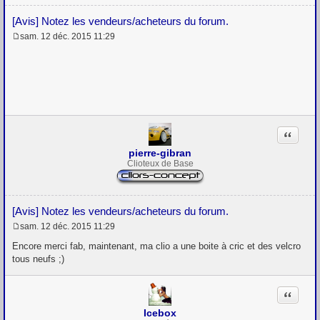
[Avis] Notez les vendeurs/acheteurs du forum.
sam. 12 déc. 2015 11:29
M
e
s
s
a
g
e
Citation
pierre-gibran
Clioteux de Base
[Avis] Notez les vendeurs/acheteurs du forum.
sam. 12 déc. 2015 11:29
M
e
Encore merci fab, maintenant, ma clio a une boite à cric et des velcro
s
tous neufs ;)
s
a
g
Citation
e
Icebox