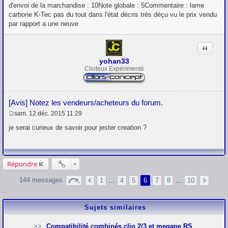
s
d'envoi de la marchandise : 10Note globale : 5Commentaire : lame
s
carbone K-Tec pas du tout dans l'état décris très déçu vu le prix vendu
a
g
par rapport a une neuve
e
Citation
yohan33
Clioteux Expérimenté
[Avis] Notez les vendeurs/acheteurs du forum.
sam. 12 déc. 2015 11:29
M
e
je serai curieux de savoir pour jester creation ?
s
s
a
g
e
Répondre
144 messages
1
…
4
5
6
7
8
…
10
Sujets similaires
Compatibilité combinés clio 2/3 et megane RS