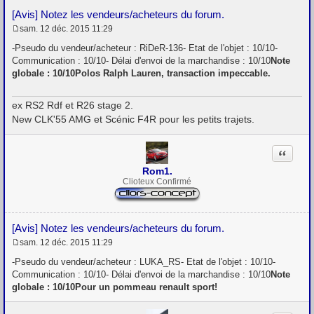
[Avis] Notez les vendeurs/acheteurs du forum.
sam. 12 déc. 2015 11:29
M
e
-Pseudo du vendeur/acheteur : RiDeR-136- Etat de l'objet : 10/10-
s
Communication : 10/10- Délai d'envoi de la marchandise : 10/10
Note
s
globale : 10/10Polos Ralph Lauren, transaction impeccable.
a
g
e
ex RS2 Rdf et R26 stage 2.
New CLK'55 AMG et Scénic F4R pour les petits trajets.
Citation
Rom1.
Clioteux Confirmé
[Avis] Notez les vendeurs/acheteurs du forum.
sam. 12 déc. 2015 11:29
M
e
-Pseudo du vendeur/acheteur : LUKA_RS- Etat de l'objet : 10/10-
s
Communication : 10/10- Délai d'envoi de la marchandise : 10/10
Note
s
globale : 10/10Pour un pommeau renault sport!
a
g
e