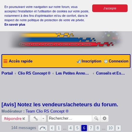
En poursuivant votre navigation sur notre forum, vous
J'accepte
acceptez l'installation et l'utilisation de cookies sur votre poste,
notamment à des fins d'optimisation et/ou de confort, dans le
respect de notre politique de protection de votre vie privée.
En savoir plus
Accès rapide
Inscription
Connexion
Portail
Clio RS Concept ®
Les Petites Annonces Clio RS Concept ®
Conseils et Estimations
[Avis] Notez les vendeurs/acheteurs du forum.
Modérateur :
Team Clio RS Concept ®
Répondre
144 messages
1
…
4
5
6
7
8
…
10