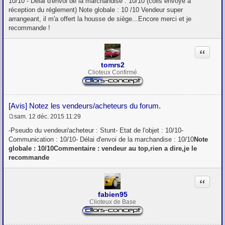
10/10 - Délai d'envoi de la marchandise : 10/10 (colis envoyé à
a
g
réception du réglement) Note globale : 10 /10 Vendeur super
e
arrangeant, il m'a offert la housse de siège...Encore merci et je
recommande !
Citation
tomrs2
Clioteux Confirmé
[Avis] Notez les vendeurs/acheteurs du forum.
sam. 12 déc. 2015 11:29
M
e
-Pseudo du vendeur/acheteur : Stunt- Etat de l'objet : 10/10-
s
Communication : 10/10- Délai d'envoi de la marchandise : 10/10
Note
s
globale : 10/10Commentaire : vendeur au top,rien a dire,je le
a
g
recommande
e
Citation
fabien95
Clioteux de Base