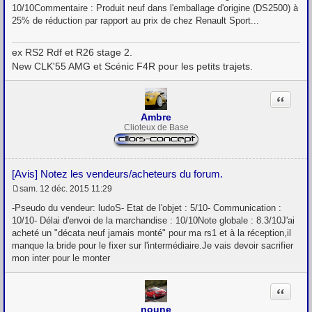
s
10/10Commentaire : Produit neuf dans l'emballage d'origine (DS2500) à
a
g
25% de réduction par rapport au prix de chez Renault Sport...
e
ex RS2 Rdf et R26 stage 2.
New CLK'55 AMG et Scénic F4R pour les petits trajets.
Citation
Ambre
Clioteux de Base
[Avis] Notez les vendeurs/acheteurs du forum.
sam. 12 déc. 2015 11:29
M
e
-Pseudo du vendeur: ludoS- Etat de l'objet : 5/10- Communication :
s
10/10- Délai d'envoi de la marchandise : 10/10Note globale : 8.3/10J'ai
s
acheté un "décata neuf jamais monté" pour ma rs1 et à la réception,il
a
g
manque la bride pour le fixer sur l'intermédiaire.Je vais devoir sacrifier
e
mon inter pour le monter
Citation
noune