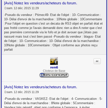
[Avis] Notez les vendeurs/acheteurs du forum.
sam. 12 déc. 2015 11:29
M
e
-Pseudo du vendeur : Ptimec49- Etat de l'objet : 10- Communication :
s
10- Délai d'envoi de la marchandise : 10Note globale : 10Commentaire
s
:Pour l'objet en question c'est un decata de RS3 objet en parfait état et
a
g
pas frotté comme je l'avais demandé donc rien a dire A noter que c'est
e
pas première commande via le fofo et je doit avouer que j'étais pas
rassuré mais tout c'est bien passé -Pseudo du vendeur : blagus- Etat
de l'objet : 10- Communication : 10- Délai d'envoi de la marchandise :
10Note globale : 10Commentaire : Objet conforme aux photos reçu
parfait
Citation
rem6
Clioteux de Base
[Avis] Notez les vendeurs/acheteurs du forum.
sam. 12 déc. 2015 11:29
M
e
-Pseudo du vendeur : VASKEZ- Etat de l'objet : 4- Communication : 5-
s
Délai d'envoi de la marchandise : 8Note globale : 5Commentaire :
s
Vendeur très négatif, objet non conforme à l'annonce, à éviter