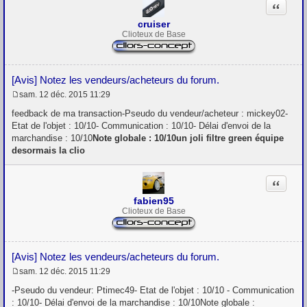
Citation
cruiser
Clioteux de Base
[Avis] Notez les vendeurs/acheteurs du forum.
sam. 12 déc. 2015 11:29
M
e
feedback de ma transaction-Pseudo du vendeur/acheteur : mickey02-
s
Etat de l'objet : 10/10- Communication : 10/10- Délai d'envoi de la
s
marchandise : 10/10
Note globale : 10/10un joli filtre green équipe
a
g
desormais la clio
e
Citation
fabien95
Clioteux de Base
[Avis] Notez les vendeurs/acheteurs du forum.
sam. 12 déc. 2015 11:29
M
e
-Pseudo du vendeur: Ptimec49- Etat de l'objet : 10/10 - Communication
s
: 10/10- Délai d'envoi de la marchandise : 10/10Note globale :