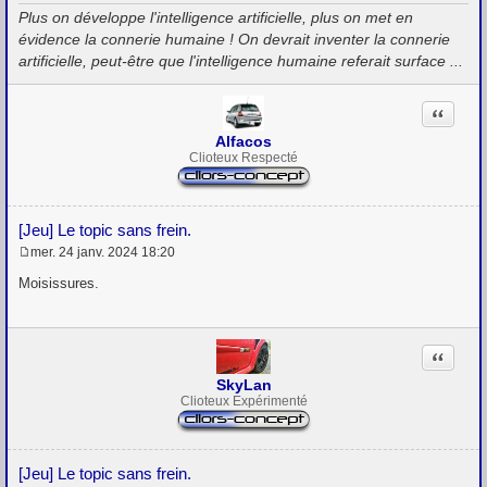
g
Plus on développe l'intelligence artificielle, plus on met en
e
évidence la connerie humaine ! On devrait inventer la connerie
artificielle, peut-être que l'intelligence humaine referait surface ...
Citation
Alfacos
Clioteux Respecté
[Jeu] Le topic sans frein.
mer. 24 janv. 2024 18:20
M
e
Moisissures.
s
s
a
g
Citation
e
SkyLan
Clioteux Expérimenté
[Jeu] Le topic sans frein.