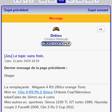
1
…
404
405
406
407
408
409
Sujet précédent
Sujet suivant
Message
Citation
Didiou
Clioteux Redouté
[Jeu] Le topic sans frein.
jeu. 11 janv. 2024 18:19
M
e
Dernier message de la page précédente :
s
s
Dieppe
a
g
e
La remplaçante : Mégane 4 RS 280cv orange Tonic
Mon ex.
Clio 4 RS Ph.2 Sirius
Châssis Cup/Silencieux
tube/Cales de 16mm au 4 coins
Mes autres ex. sportives :Simca 1100 Ti, GT turbo 1986, Hyundai
coupé 2 Facelift 2008, Clio 3 Rs 2 Cup 2011