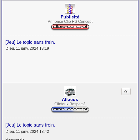
Publicité
Annonce Clio RS Concept
[Jeu] Le topic sans frein.
jeu. 11 janv. 2024 18:19
M
e
s
s
a
g
e
Citation
Alfacos
Clioteux Respecté
[Jeu] Le topic sans frein.
jeu. 11 janv. 2024 18:42
M
e