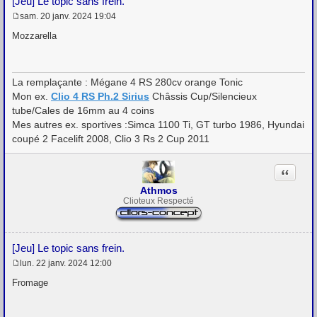
[Jeu] Le topic sans frein.
sam. 20 janv. 2024 19:04
M
e
Mozzarella
s
s
a
g
La remplaçante : Mégane 4 RS 280cv orange Tonic
e
Mon ex.
Clio 4 RS Ph.2 Sirius
Châssis Cup/Silencieux
tube/Cales de 16mm au 4 coins
Mes autres ex. sportives :Simca 1100 Ti, GT turbo 1986, Hyundai
coupé 2 Facelift 2008, Clio 3 Rs 2 Cup 2011
Citation
Athmos
Clioteux Respecté
[Jeu] Le topic sans frein.
lun. 22 janv. 2024 12:00
M
e
Fromage
s
s
a