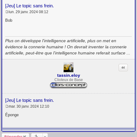
[Jeu] Le topic sans frein.
lun. 29 janv. 2024 08:12
M
e
Bob
s
s
a
g
Plus on développe l'intelligence artificielle, plus on met en
e
évidence la connerie humaine ! On devrait inventer la connerie
artificielle, peut-être que l'intelligence humaine referait surface ...
Citation
tassin.eloy
Clioteux de Base
[Jeu] Le topic sans frein.
mar. 30 janv. 2024 12:10
M
e
Éponge
s
s
a
g
e
Répondre