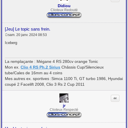
Didiou
Clioteux Redouté
[Jeu] Le topic sans frein.
sam. 20 janv. 2024 08:53
M
e
Iceberg
s
s
a
g
La remplaçante : Mégane 4 RS 280cv orange Tonic
e
Mon ex.
Clio 4 RS Ph.2 Sirius
Châssis Cup/Silencieux
tube/Cales de 16mm au 4 coins
Mes autres ex. sportives :Simca 1100 Ti, GT turbo 1986, Hyundai
coupé 2 Facelift 2008, Clio 3 Rs 2 Cup 2011
Citation
jr
Clioteux Respecté