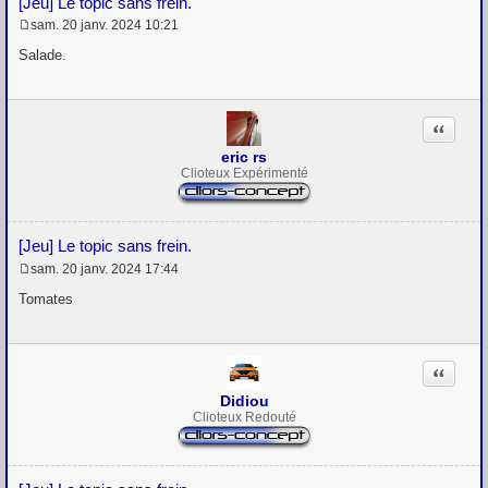
[Jeu] Le topic sans frein.
sam. 20 janv. 2024 10:21
M
e
Salade.
s
s
a
g
Citation
e
eric rs
Clioteux Expérimenté
[Jeu] Le topic sans frein.
sam. 20 janv. 2024 17:44
M
e
Tomates
s
s
a
g
Citation
e
Didiou
Clioteux Redouté