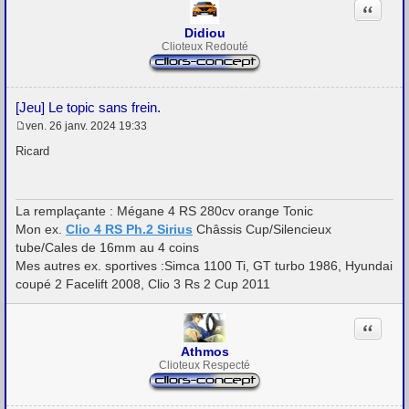
Citation
Didiou
Clioteux Redouté
[Jeu] Le topic sans frein.
ven. 26 janv. 2024 19:33
M
e
Ricard
s
s
a
g
La remplaçante : Mégane 4 RS 280cv orange Tonic
e
Mon ex.
Clio 4 RS Ph.2 Sirius
Châssis Cup/Silencieux
tube/Cales de 16mm au 4 coins
Mes autres ex. sportives :Simca 1100 Ti, GT turbo 1986, Hyundai
coupé 2 Facelift 2008, Clio 3 Rs 2 Cup 2011
Citation
Athmos
Clioteux Respecté