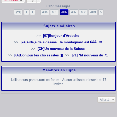
6127 messages
1
…
404
405
406
407
408
409
Sujets similaires
[07]Bonjour d'Ardeche
[74]Aïda,aïda,aïdaaaaa...le montagnard est lààà..!!!
[CH]Un nouveau de la Suisse
[66]Bonjour les clio rs istes :))
[71]Ptit nouveau du 71
Membres en ligne
Utilisateurs parcourant ce forum : Aucun utilisateur inscrit et 17
invités
Aller à