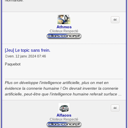
Normandie.
s
s
a
g
Citation
e
Athmos
Clioteux Respecté
[Jeu] Le topic sans frein.
ven. 12 janv. 2024 07:46
M
e
Paquebot
s
s
a
g
Plus on développe l'intelligence artificielle, plus on met en
e
évidence la connerie humaine ! On devrait inventer la connerie
artificielle, peut-être que l'intelligence humaine referait surface ...
Citation
Alfacos
Clioteux Respecté