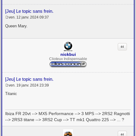
[Jeu] Le topic sans frein.
ven. 12 janv. 2024 09:37
M
e
Queen Mary.
s
s
a
g
Citation
e
nickbui
Clioteux Indispensable
[Jeu] Le topic sans frein.
ven. 19 janv. 2024 23:39
M
e
Titanic
s
s
a
g
Ibiza FR 20vt --> MX5 Performance --> 3 MPS --> 2RS2 Ragnotti
e
--> 2RS3 titane --> 3RS2 Cup --> TT mk1 Quattro 225 --> ... ?
Citation